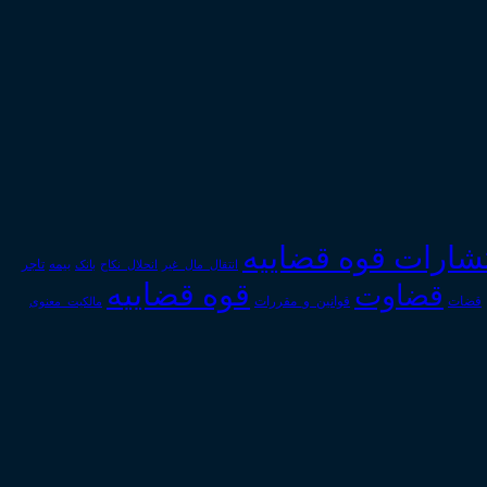
تشارات قوه قضاییه
انتقال_مال_غیر
انحلال_نکاح
بانک
بیمه
تاجر
قوه قضاییه
قضاوت
قوانین_و_مقررات
قضات
مالکیت_معنوی