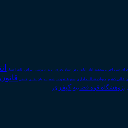
ان
رای اسناد
احوال شخصیه
اسناد_تجاری
اعتراض_ثالث
اعسار
ادله_اثبات_دعوا
اعاده_دادرسی
قانون
دیوان عدالت اداری
ن عالی کشور
سقوط_تعهدات
شعب_دیوان_عالی
قاضی
کیفری
پژوهشگاه قوه قضاییه