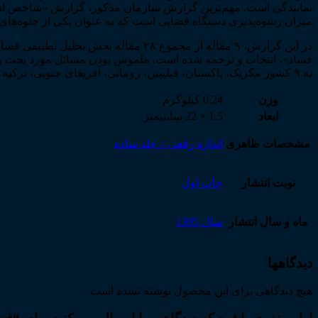
نمایندگی است. مهم‌­ترین گزارش سازمان مذکور، گزارش «شاخص ادر
میزان رشوه‌­پذیری دستگاه قضایی است که به عنوان یکی از جلوه­‌های
فساد»، انتخاب و ترجمه شده است. ملموس بودن مسائل مورد بحث و قا
به ۹ کشور مکزیک، پاکستان، فیلیپین، رومانی، آفریقای جنوبی، ترکیه و بریتانیا انتخاب و گزارش مربوط به آن­ها در مجموعه پیش­رو ترجمه شده است.
وزن
0.24 کیلوگرم
ابعاد
1.5 × 22 سانتیمتر
مشخصات ظاهری
اندازه رقعی – جلد ساده
نوبت انتشار
چاپ اول
ماه و سال انتشار
سال 1395
دیدگاهها
هیچ دیدگاهی برای این محصول نوشته نشده است.