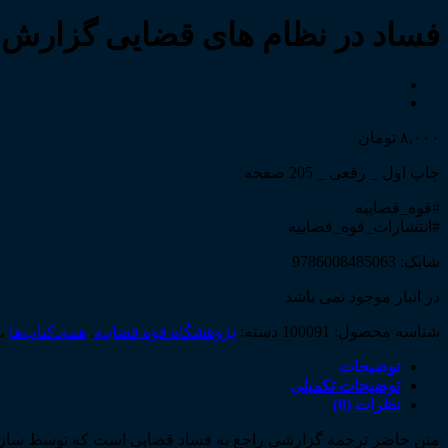
فساد در نظام های قضایی گزارش سا
۸,۰۰۰
تومان
چاپ اول _ رقعی _ 205 صفحه
#قوه_قضاییه
#انتشارات_قوه_قضاییه
شابک: 9786008485063
در انبار موجود نمی باشد
شناسه محصول:
100091
دسته:
پژوهشگاه قوه قضاییه
,
همه‌ـ‌کتاب‌ها
ب
توضیحات
توضیحات تکمیلی
نظرات (0)
متن حاضر ترجمه گزارشی راجع به فساد قضایی است که توسط سازمان 