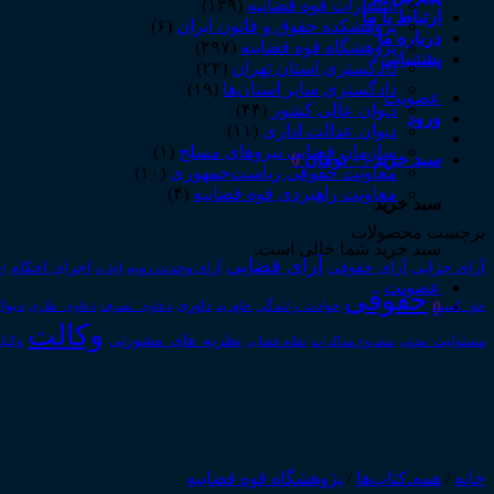
انتشارات قوه قضاییه
(۱۳۹)
ارتباط با ما
پژوهشکده حقوق و قانون ایران
(۶)
درباره ما
پژوهشگاه قوه قضاییه
(۲۹۷)
پشتیبانی
دادگستری استان تهران
(۲۲)
دادگستری سایر استان‌ها
(۱۹)
عضویت
دیوان عالی کشور
(۴۴)
ورود
دیوان عدالت اداری
(۱۱)
سازمان قضایی نیروهای مسلح
(۱)
سبد خرید /
۰
تومان
0
معاونت حقوقی ریاست‌جمهوری
(۱۰)
معاونت راهبردی قوه قضاییه
(۴)
سبد خرید
برچسب محصولات
سبد خرید شما خالی است.
آرای قضایی
آرای حقوقی
آرای جزایی
اجرای احکام
آرای وحدت رویه
اجاره
اج
عضویت
حقوقی
0
داوری
دیوا
حق_کسب
حوادث_رانندگی
خلع_ید
دعاوی_تصرف
دعاوی_طاری
وکالت
نظریه_های_مشورتی
مسئولیت_مدنی
نظام قضایی
وکیل
مشروح مذاکرات
خانه
/
همه‌ـ‌کتاب‌ها
/
پژوهشگاه قوه قضاییه