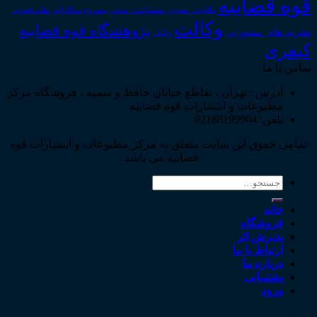
قوه قضاییه
مالکیت_معنوی
مسئولیت_مدنی
نظام قضایی
مشروح مذاکرات
وکالت
پژوهشگاه قوه قضاییه
نظریه_های_مشورتی
وکیل
کیفری
تماس با ما
آدرس : تهران ، تقاطع خیابان حافظ و سمیه ، فروشگاه مرکز
مطبوعات و انتشارات قوه قضاییه
تلفن: 02188199904
تمامی حقوق این سایت متعلق به مرکز مطبوعات و انتشارات قوه
قضاییه می باشد .
جستجو
برای:
خانه
فروشگاه
پذیرش اثر
ارتباط با ما
درباره ما
پشتیبانی
ورود