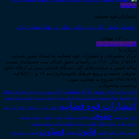
مشاهده
انتشارات قوه قضاییه
راهنمای تحلیلی، کاربردی دعاوی ملکی در نظام قضایی ایران
۱,۲۰۰,۰۰۰
تومان
افزودن به سبد خرید
درباره ما
مرکز مطبوعات و انتشارات قوه قضاییه به استناد مجوز شماره
۵۸۸۴ از سال ۱۳۸۰ در راستای تحقق اهداف سند چشم‌انداز بیست
ساله کشور و سیاست‌های کلی دستگاه قضایی مبنی بر ارتقاء دانش
حقوقی جامعه و ترویج فرهنگ قانونمداری (بند ۱۶ و ۱۰) ابلاغیه
۱۳۸۱/۷/۲۸ شروع به فعالیت نمود...
برچسب محصولات
آرای قضایی
آرای حقوقی
آرای جزایی
اجرای احکام
آرای وحدت رویه
اجاره
اجرای اسناد
احوال شخصیه
اسناد_تجاری
اعتراض_ثالث
اعسار
ادله_اثبات_دعوا
اعاده_دادرسی
انتشارات قوه قضاییه
انتقال_مال_غیر
انحلال_نکاح
بانک
بیمه
حقوقی
داوری
تاجر
حق_کسب
حوادث_رانندگی
خلع_ید
دعاوی_تصرف
دیوان عدالت اداری
دیوان عالی کشور
سقوط_تعهدات
دعاوی_طاری
قانون
قضاوت
قوانین_و_مقررات
شعب_دیوان_عالی
قاضی
قضات