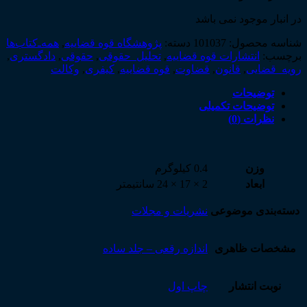
در انبار موجود نمی باشد
شناسه محصول:
101037
دسته:
پژوهشگاه قوه قضاییه
,
همه‌ـ‌کتاب‌ها
برچسب:
انتشارات قوه قضاییه
,
تحلیل_حقوقی
,
حقوقی
,
دادگستری
,
رویه_قضایی
,
قانون
,
قضاوت
,
قوه قضاییه
,
کیفری
,
وکالت
توضیحات
توضیحات تکمیلی
نظرات (0)
وزن
0.4 کیلوگرم
ابعاد
2 × 17 × 24 سانتیمتر
دسته‌بندی موضوعی
نشریات و مجلات
مشخصات ظاهری
اندازه رقعی – جلد ساده
نوبت انتشار
چاپ اول