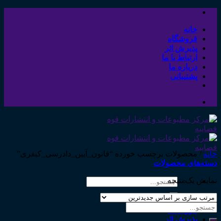
Skip
to
content
خانه
فروشگاه
پذیرش اثر
ارتباط با ما
درباره ما
پشتیبانی
خانه
/
محصولات برچسب خورده “قانون_آیین_دادرسی_کیفری”
دسته‌های محصولات
نمایش یک نتیجه
جستجو
برای:
خانه
جستجو
فروشگاه
برای:
پذیرش اثر