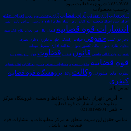
۱۳۸۱/۷/۲۸ شروع به فعالیت نمود...
برچسب محصولات
آرای قضایی
آرای حقوقی
آرای جزایی
اجرای احکام
آرای وحدت رویه
اجاره
اجرای اسناد
احوال شخصیه
اسناد_تجاری
اعتراض_ثالث
اعسار
ادله_اثبات_دعوا
اعاده_دادرسی
انتشارات قوه قضاییه
انتقال_مال_غیر
انحلال_نکاح
بانک
بیمه
حقوقی
داوری
تاجر
حق_کسب
حوادث_رانندگی
خلع_ید
دعاوی_تصرف
دیوان عدالت اداری
دیوان عالی کشور
سقوط_تعهدات
دعاوی_طاری
قانون
قضاوت
قوانین_و_مقررات
شعب_دیوان_عالی
قاضی
قضات
قوه قضاییه
مالکیت_معنوی
مسئولیت_مدنی
نظام قضایی
مشروح مذاکرات
وکالت
پژوهشگاه قوه قضاییه
نظریه_های_مشورتی
وکیل
کیفری
تماس با ما
آدرس : تهران ، تقاطع خیابان حافظ و سمیه ، فروشگاه مرکز
مطبوعات و انتشارات قوه قضاییه
تلفن: 02188199904
تمامی حقوق این سایت متعلق به مرکز مطبوعات و انتشارات قوه
قضاییه می باشد .