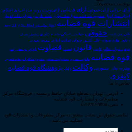
برچسب محصولات
آرای قضایی
آرای حقوقی
آرای جزایی
اجرای احکام
آرای وحدت رویه
اجاره
اجرای اسناد
احوال شخصیه
اسناد_تجاری
اعتراض_ثالث
اعسار
ادله_اثبات_دعوا
اعاده_دادرسی
انتشارات قوه قضاییه
انتقال_مال_غیر
انحلال_نکاح
بانک
بیمه
حقوقی
داوری
تاجر
حق_کسب
حوادث_رانندگی
خلع_ید
دعاوی_تصرف
دیوان عدالت اداری
دیوان عالی کشور
سقوط_تعهدات
دعاوی_طاری
قانون
قضاوت
قوانین_و_مقررات
شعب_دیوان_عالی
قاضی
قضات
قوه قضاییه
مالکیت_معنوی
مسئولیت_مدنی
نظام قضایی
مشروح مذاکرات
وکالت
پژوهشگاه قوه قضاییه
نظریه_های_مشورتی
وکیل
کیفری
تماس با ما
آدرس : تهران ، تقاطع خیابان حافظ و سمیه ، فروشگاه مرکز
مطبوعات و انتشارات قوه قضاییه
تلفن: 02188199904
تمامی حقوق این سایت متعلق به مرکز مطبوعات و انتشارات قوه
قضاییه می باشد .
جستجو