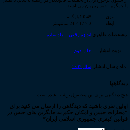
از شمول برخورداری از تخفیفات قانون­گذار در رابطه با تبدیل یا تقلیل
یا جایگزین حبس بیرون می­‌باشند.
وزن
0.48 کیلوگرم
ابعاد
2 × 17 × 24 سانتیمتر
مشخصات ظاهری
اندازه رقعی – جلد ساده
نوبت انتشار
چاپ دوم
ماه و سال انتشار
سال 1397
دیدگاهها
هیچ دیدگاهی برای این محصول نوشته نشده است.
اولین نفری باشید که دیدگاهی را ارسال می کنید برای
“مجازات حبس و امکان حکم به جایگزین های حبس در
قوانین کیفری جمهوری اسلامی ایران”