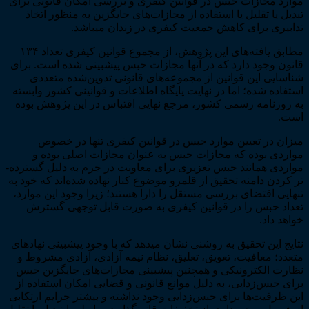
موارد مجازات حبس در قوانین کیفری و بررسی امکان قانونی برای
جمهوری
تبدیل یا تقلیل یا استفاده از مجازات­‌های جایگزین به منظور اتخاذ
اسلامی
تدابیری برای کاهش جمعیت کیفری در زندان می­باشد.
ایران
عدد
مطابق یافته­‌های این پژوهش، از مجموع قوانین کیفری تعداد ۱۳۴
قانون وجود دارد که در آن­ها مجازات حبس پیش­بینی شده است. برای
شناسایی این قوانین از مجموعه­‌های قانونی تدوین‌­شده متعددی
استفاده شده؛ اما در نهایت پایگاه اطلاعات و قوانینی کشور وابسته
به روزنامه رسمی کشور، مرجع نهایی اقتباس در این پژوهش بوده
است.
میزان در تعیین موارد حبس در قوانین کیفری تنها در خصوص
مواردی بوده که مجازات حبس به عنوان مجازات اصلی بوده و
مواردی همانند حبس تعزیری برای معاونت در جرم به دلیل گسترده‌­
تر کردن دامنه تحقیق از قلمرو موضوع کنار نهاده شده‌­اند که خود به
تنهایی اقتضای بررسی مستقل را دارا هستند؛ زیرا وجود این موارد،
تعداد حبس را در قوانین کیفری به صورت قابل توجهی گسترش
خواهد داد.
نتایج این تحقیق به روشنی نشان می­دهد که با وجود پیش­بینی نهادهای
متعدد؛ معافیت، تعویق، تعلیق، نظام نیمه آزادی، آزادی مشروط و
نظارت الکترونیکی و همچنین پیش­بینی مجازات‌­های جایگزین حبس
برای حبس‌­زدایی، به دلیل موانع قانونی و قضایی امکان استفاده از
این ظرفیت­‌ها برای حبس­‌زدایی وجود نداشته و بیشتر جرایم ارتکابی