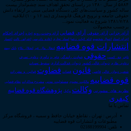
۵۸۸۴ از سال ۱۳۸۰ در راستای تحقق اهداف سند چشم‌انداز بیست
ساله کشور و سیاست‌های کلی دستگاه قضایی مبنی بر ارتقاء دانش
حقوقی جامعه و ترویج فرهنگ قانونمداری (بند ۱۶ و ۱۰) ابلاغیه
۱۳۸۱/۷/۲۸ شروع به فعالیت نمود...
برچسب محصولات
آرای قضایی
آرای حقوقی
آرای جزایی
اجرای احکام
آرای وحدت رویه
اجاره
اجرای اسناد
احوال شخصیه
اسناد_تجاری
اعتراض_ثالث
اعسار
ادله_اثبات_دعوا
اعاده_دادرسی
انتشارات قوه قضاییه
انتقال_مال_غیر
انحلال_نکاح
بانک
بیمه
حقوقی
داوری
تاجر
حق_کسب
حوادث_رانندگی
خلع_ید
دعاوی_تصرف
دیوان عدالت اداری
دیوان عالی کشور
سقوط_تعهدات
دعاوی_طاری
قانون
قضاوت
قوانین_و_مقررات
شعب_دیوان_عالی
قاضی
قضات
قوه قضاییه
مالکیت_معنوی
مسئولیت_مدنی
نظام قضایی
مشروح مذاکرات
وکالت
پژوهشگاه قوه قضاییه
نظریه_های_مشورتی
وکیل
کیفری
تماس با ما
آدرس : تهران ، تقاطع خیابان حافظ و سمیه ، فروشگاه مرکز
مطبوعات و انتشارات قوه قضاییه
تلفن: 02188199904