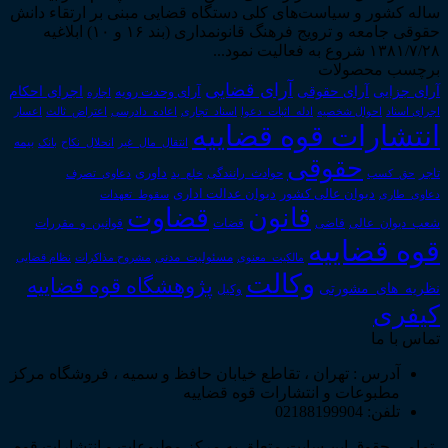
ساله کشور و سیاست‌های کلی دستگاه قضایی مبنی بر ارتقاء دانش
حقوقی جامعه و ترویج فرهنگ قانونمداری (بند ۱۶ و ۱۰) ابلاغیه
۱۳۸۱/۷/۲۸ شروع به فعالیت نمود...
برچسب محصولات
آرای قضایی
آرای حقوقی
آرای جزایی
اجرای احکام
آرای وحدت رویه
اجاره
اجرای اسناد
احوال شخصیه
اسناد_تجاری
اعتراض_ثالث
اعسار
ادله_اثبات_دعوا
اعاده_دادرسی
انتشارات قوه قضاییه
انتقال_مال_غیر
انحلال_نکاح
بانک
بیمه
حقوقی
داوری
تاجر
حق_کسب
حوادث_رانندگی
خلع_ید
دعاوی_تصرف
دیوان عدالت اداری
دیوان عالی کشور
سقوط_تعهدات
دعاوی_طاری
قانون
قضاوت
قوانین_و_مقررات
شعب_دیوان_عالی
قاضی
قضات
قوه قضاییه
مالکیت_معنوی
مسئولیت_مدنی
نظام قضایی
مشروح مذاکرات
وکالت
پژوهشگاه قوه قضاییه
نظریه_های_مشورتی
وکیل
کیفری
تماس با ما
آدرس : تهران ، تقاطع خیابان حافظ و سمیه ، فروشگاه مرکز
مطبوعات و انتشارات قوه قضاییه
تلفن: 02188199904
تمامی حقوق این سایت متعلق به مرکز مطبوعات و انتشارات قوه