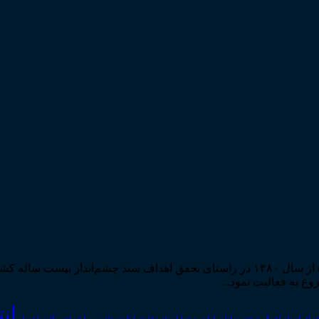
مرکز مطبوعات و انتشارات قوه قضاییه به استناد مجوز شماره ۵۸۸۴ از سال ۱۳۸۰ در راستا
ان
رای اسناد
احوال شخصیه
اسناد_تجاری
اعتراض_ثالث
اعسار
ادله_اثبات_دعوا
اعاده_دادرسی