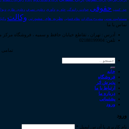
حقوقی
داوری
دیوا
حق_کسب
حوادث_رانندگی
خلع_ید
دعاوی_تصرف
دعاوی_طاری
وکالت
نظریه_های_مشورتی
مسئولیت_مدنی
نظام قضایی
وکیل
مشروح مذاکرات
تماس با ما
آدرس : تهران ، تقاطع خیابان حافظ و سمیه ، فروشگاه مرکز 
تلفن: 02188199904
تمامی ح
جستجو
برای:
خانه
فروشگاه
پذیرش اثر
ارتباط با ما
درباره ما
پشتیبانی
ورود
ورود
نام کاربری یا آدرس ایمیل
*