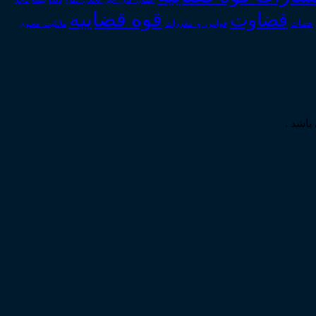
قوه قضاییه
قضاوت
قوانین_و_مقررات
قضات
مالکیت_معنوی
باشد .