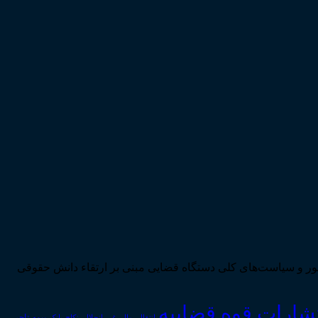
ی تحقق اهداف سند چشم‌انداز بیست ساله کشور و سیاست‌های کلی دستگاه قضایی مبنی بر ارتقاء دانش حقوقی
تشارات قوه قضاییه
انتقال_مال_غیر
انحلال_نکاح
بانک
بیمه
تاجر