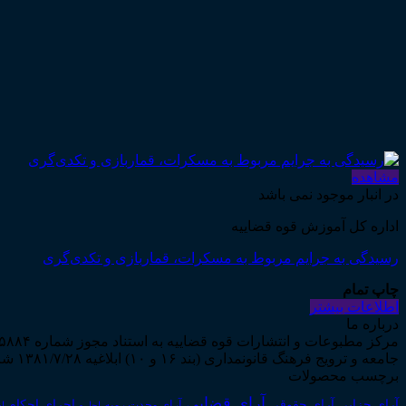
مشاهده
در انبار موجود نمی باشد
اداره کل آموزش قوه قضاییه
رسیدگی به جرایم مربوط به مسکرات، قماربازی و تکدی‌گری
چاپ تمام
اطلاعات بیشتر
درباره ما
جامعه و ترویج فرهنگ قانونمداری (بند ۱۶ و ۱۰) ابلاغیه ۱۳۸۱/۷/۲۸ شروع به فعالیت نمود...
برچسب محصولات
آرای قضایی
آرای حقوقی
آرای جزایی
اجرای احکام
آرای وحدت رویه
اجاره
اج