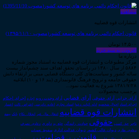
مشاهده
انتشارات قوه قضاییه
قانون احکام دائمی برنامه های توسعه کشور(مصوب ۱۳۹۵/۱۱/۱۰)
۱۴,۵۰۰
تومان
افزودن به سبد خرید
درباره ما
مرکز مطبوعات و انتشارات قوه قضاییه به استناد مجوز شماره
۵۸۸۴ از سال ۱۳۸۰ در راستای تحقق اهداف سند چشم‌انداز بیست
ساله کشور و سیاست‌های کلی دستگاه قضایی مبنی بر ارتقاء دانش
حقوقی جامعه و ترویج فرهنگ قانونمداری (بند ۱۶ و ۱۰) ابلاغیه
۱۳۸۱/۷/۲۸ شروع به فعالیت نمود...
برچسب محصولات
آرای قضایی
آرای حقوقی
آرای جزایی
اجرای احکام
آرای وحدت رویه
اجاره
اجرای اسناد
احوال شخصیه
اسناد_تجاری
اعتراض_ثالث
اعسار
ادله_اثبات_دعوا
اعاده_دادرسی
انتشارات قوه قضاییه
انتقال_مال_غیر
انحلال_نکاح
بانک
بیمه
حقوقی
داوری
تاجر
حق_کسب
حوادث_رانندگی
خلع_ید
دعاوی_تصرف
دیوان عدالت اداری
دیوان عالی کشور
سقوط_تعهدات
دعاوی_طاری
قانون
قضاوت