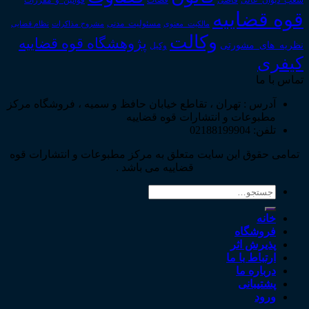
قوانین_و_مقررات
شعب_دیوان_عالی
قاضی
قضات
قوه قضاییه
مالکیت_معنوی
مسئولیت_مدنی
نظام قضایی
مشروح مذاکرات
وکالت
پژوهشگاه قوه قضاییه
نظریه_های_مشورتی
وکیل
کیفری
تماس با ما
آدرس : تهران ، تقاطع خیابان حافظ و سمیه ، فروشگاه مرکز
مطبوعات و انتشارات قوه قضاییه
تلفن: 02188199904
تمامی حقوق این سایت متعلق به مرکز مطبوعات و انتشارات قوه
قضاییه می باشد .
جستجو
برای:
خانه
فروشگاه
پذیرش اثر
ارتباط با ما
درباره ما
پشتیبانی
ورود