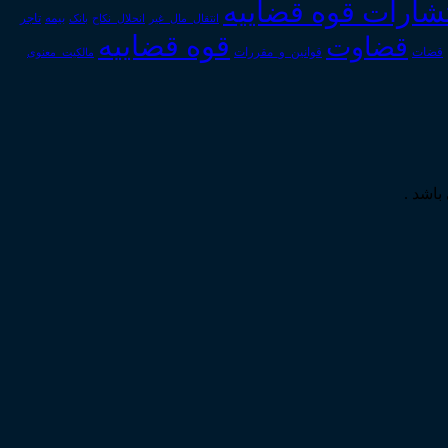
تشارات قوه قضاییه
انتقال_مال_غیر
انحلال_نکاح
بانک
بیمه
تاجر
قوه قضاییه
قضاوت
قوانین_و_مقررات
قضات
مالکیت_معنوی
باشد .