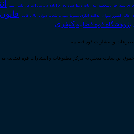
ان
رای اسناد
احوال شخصیه
اسناد_تجاری
اعتراض_ثالث
اعسار
ادله_اثبات_دعوا
اعاده_دادرسی
قانون
دیوان عدالت اداری
ن عالی کشور
سقوط_تعهدات
شعب_دیوان_عالی
قاضی
کیفری
پژوهشگاه قوه قضاییه
مطبوعات و انتشارات قوه قضاییه
قوق این سایت متعلق به مرکز مطبوعات و انتشارات قوه قضاییه می 