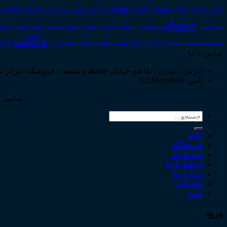
آرای قضایی
آرای حقوقی
آرای جزایی
اجرای احکام
آرای وحدت رویه
اجاره
اج
حقوقی
داوری
دیوا
حق_کسب
حوادث_رانندگی
خلع_ید
دعاوی_تصرف
دعاوی_طاری
وکالت
نظریه_های_مشورتی
مسئولیت_مدنی
نظام قضایی
وکیل
مشروح مذاکرات
تماس با ما
آدرس : تهران ، تقاطع خیابان حافظ و سمیه ، فروشگاه مرکز 
تلفن: 02188199904
تمامی ح
جستجو
برای:
خانه
فروشگاه
پذیرش اثر
ارتباط با ما
درباره ما
پشتیبانی
ورود
ورود