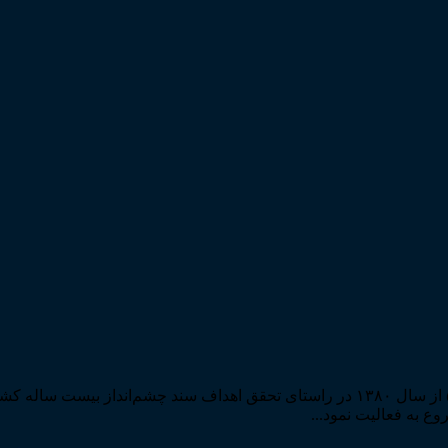
مرکز مطبوعات و انتشارات قوه قضاییه به استناد مجوز شماره ۵۸۸۴ از سال ۱۳۸۰ در راستا