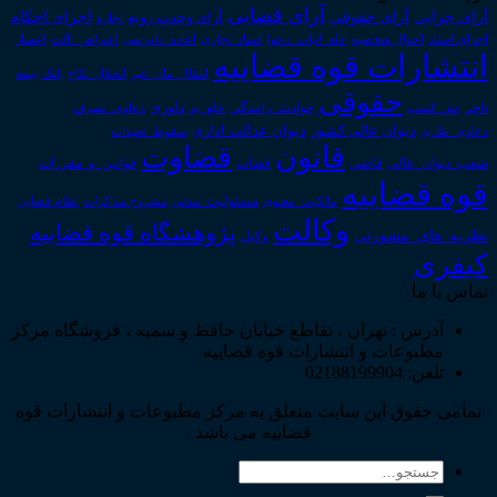
آرای قضایی
آرای حقوقی
آرای جزایی
اجرای احکام
آرای وحدت رویه
اجاره
اجرای اسناد
احوال شخصیه
اسناد_تجاری
اعتراض_ثالث
اعسار
ادله_اثبات_دعوا
اعاده_دادرسی
انتشارات قوه قضاییه
انتقال_مال_غیر
انحلال_نکاح
بانک
بیمه
حقوقی
داوری
تاجر
حق_کسب
حوادث_رانندگی
خلع_ید
دعاوی_تصرف
دیوان عدالت اداری
دیوان عالی کشور
سقوط_تعهدات
دعاوی_طاری
قانون
قضاوت
قوانین_و_مقررات
شعب_دیوان_عالی
قاضی
قضات
قوه قضاییه
مالکیت_معنوی
مسئولیت_مدنی
نظام قضایی
مشروح مذاکرات
وکالت
پژوهشگاه قوه قضاییه
نظریه_های_مشورتی
وکیل
کیفری
تماس با ما
آدرس : تهران ، تقاطع خیابان حافظ و سمیه ، فروشگاه مرکز
مطبوعات و انتشارات قوه قضاییه
تلفن: 02188199904
تمامی حقوق این سایت متعلق به مرکز مطبوعات و انتشارات قوه
قضاییه می باشد .
جستجو
برای: