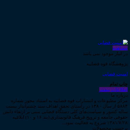
مشاهده
در انبار موجود نمی باشد
پژوهشگاه قوه قضاییه
امنیت قضایی
چاپ تمام
اطلاعات بیشتر
درباره ما
مرکز مطبوعات و انتشارات قوه قضاییه به استناد مجوز شماره
۵۸۸۴ از سال ۱۳۸۰ در راستای تحقق اهداف سند چشم‌انداز بیست
ساله کشور و سیاست‌های کلی دستگاه قضایی مبنی بر ارتقاء دانش
حقوقی جامعه و ترویج فرهنگ قانونمداری (بند ۱۶ و ۱۰) ابلاغیه
۱۳۸۱/۷/۲۸ شروع به فعالیت نمود...
برچسب محصولات