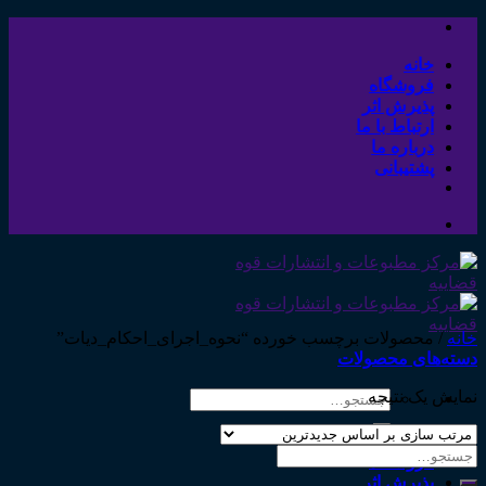
Skip
to
content
خانه
فروشگاه
پذیرش اثر
ارتباط با ما
درباره ما
پشتیبانی
خانه
/
محصولات برچسب خورده “نحوه_اجرای_احکام_دیات”
دسته‌های محصولات
نمایش یک نتیجه
جستجو
برای:
خانه
جستجو
فروشگاه
برای:
پذیرش اثر