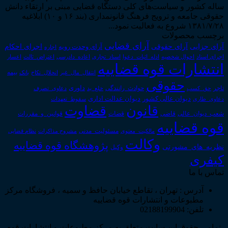
ساله کشور و سیاست‌های کلی دستگاه قضایی مبنی بر ارتقاء دانش
حقوقی جامعه و ترویج فرهنگ قانونمداری (بند ۱۶ و ۱۰) ابلاغیه
۱۳۸۱/۷/۲۸ شروع به فعالیت نمود...
برچسب محصولات
آرای قضایی
آرای حقوقی
آرای جزایی
اجرای احکام
آرای وحدت رویه
اجاره
اجرای اسناد
احوال شخصیه
اسناد_تجاری
اعتراض_ثالث
اعسار
ادله_اثبات_دعوا
اعاده_دادرسی
انتشارات قوه قضاییه
انتقال_مال_غیر
انحلال_نکاح
بانک
بیمه
حقوقی
داوری
تاجر
حق_کسب
حوادث_رانندگی
خلع_ید
دعاوی_تصرف
دیوان عدالت اداری
دیوان عالی کشور
سقوط_تعهدات
دعاوی_طاری
قانون
قضاوت
قوانین_و_مقررات
شعب_دیوان_عالی
قاضی
قضات
قوه قضاییه
مالکیت_معنوی
مسئولیت_مدنی
نظام قضایی
مشروح مذاکرات
وکالت
پژوهشگاه قوه قضاییه
نظریه_های_مشورتی
وکیل
کیفری
تماس با ما
آدرس : تهران ، تقاطع خیابان حافظ و سمیه ، فروشگاه مرکز
مطبوعات و انتشارات قوه قضاییه
تلفن: 02188199904
تمامی حقوق این سایت متعلق به مرکز مطبوعات و انتشارات قوه