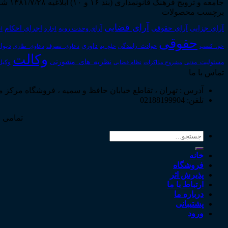
جامعه و ترویج فرهنگ قانونمداری (بند ۱۶ و ۱۰) ابلاغیه ۱۳۸۱/۷/۲۸ شروع به فعالیت نمود...
برچسب محصولات
آرای قضایی
آرای حقوقی
آرای جزایی
اجرای احکام
آرای وحدت رویه
اجاره
اج
حقوقی
داوری
دیوا
حق_کسب
حوادث_رانندگی
خلع_ید
دعاوی_تصرف
دعاوی_طاری
وکالت
نظریه_های_مشورتی
مسئولیت_مدنی
نظام قضایی
وکیل
مشروح مذاکرات
تماس با ما
آدرس : تهران ، تقاطع خیابان حافظ و سمیه ، فروشگاه مرکز 
تلفن: 02188199904
تمامی ح
جستجو
برای:
خانه
فروشگاه
پذیرش اثر
ارتباط با ما
درباره ما
پشتیبانی
ورود