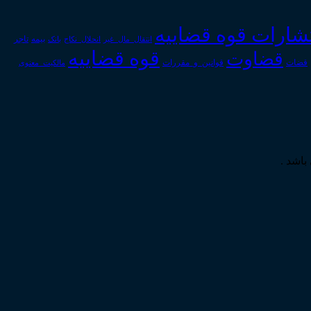
تشارات قوه قضاییه
انتقال_مال_غیر
انحلال_نکاح
بانک
بیمه
تاجر
قوه قضاییه
قضاوت
قوانین_و_مقررات
قضات
مالکیت_معنوی
باشد .