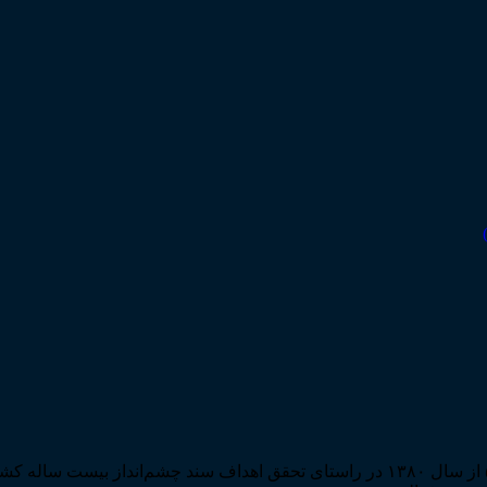
مرکز مطبوعات و انتشارات قوه قضاییه به استناد مجوز شماره ۵۸۸۴ از سال ۱۳۸۰ در راستا