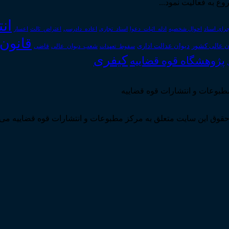
ان
رای اسناد
احوال شخصیه
اسناد_تجاری
اعتراض_ثالث
اعسار
ادله_اثبات_دعوا
اعاده_دادرسی
قانون
دیوان عدالت اداری
ن عالی کشور
سقوط_تعهدات
شعب_دیوان_عالی
قاضی
کیفری
پژوهشگاه قوه قضاییه
مطبوعات و انتشارات قوه قضاییه
قوق این سایت متعلق به مرکز مطبوعات و انتشارات قوه قضاییه می 