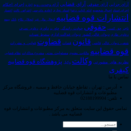
آرای قضایی
آرای حقوقی
آرای جزایی
اجرای احکام
آرای وحدت رویه
اجاره
اجرای اسناد
احوال شخصیه
اسناد_تجاری
اعتراض_ثالث
اعسار
ادله_اثبات_دعوا
اعاده_دادرسی
انتشارات قوه قضاییه
انتقال_مال_غیر
انحلال_نکاح
بانک
بیمه
حقوقی
داوری
تاجر
حق_کسب
حوادث_رانندگی
خلع_ید
دعاوی_تصرف
دیوان عدالت اداری
دیوان عالی کشور
سقوط_تعهدات
دعاوی_طاری
قانون
قضاوت
قوانین_و_مقررات
شعب_دیوان_عالی
قاضی
قضات
قوه قضاییه
مالکیت_معنوی
مسئولیت_مدنی
نظام قضایی
مشروح مذاکرات
وکالت
پژوهشگاه قوه قضاییه
نظریه_های_مشورتی
وکیل
کیفری
تماس با ما
آدرس : تهران ، تقاطع خیابان حافظ و سمیه ، فروشگاه مرکز
مطبوعات و انتشارات قوه قضاییه
تلفن: 02188199904
تمامی حقوق این سایت متعلق به مرکز مطبوعات و انتشارات قوه
قضاییه می باشد .
جستجو
برای: