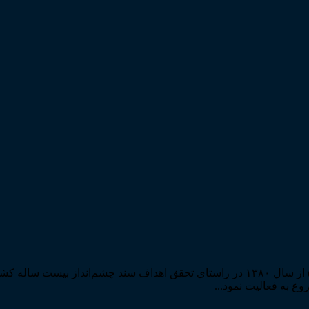
مرکز مطبوعات و انتشارات قوه قضاییه به استناد مجوز شماره ۵۸۸۴ از سال ۱۳۸۰ در راستا