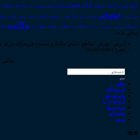
آرای قضایی
آرای حقوقی
آرای جزایی
اجرای احکام
آرای وحدت رویه
اجاره
اج
حقوقی
داوری
دیوا
حق_کسب
حوادث_رانندگی
خلع_ید
دعاوی_تصرف
دعاوی_طاری
وکالت
نظریه_های_مشورتی
مسئولیت_مدنی
نظام قضایی
وکیل
مشروح مذاکرات
تماس با ما
آدرس : تهران ، تقاطع خیابان حافظ و سمیه ، فروشگاه مرکز 
تلفن: 02188199904
تمامی ح
جستجو
برای:
خانه
فروشگاه
پذیرش اثر
ارتباط با ما
درباره ما
پشتیبانی
ورود
ورود