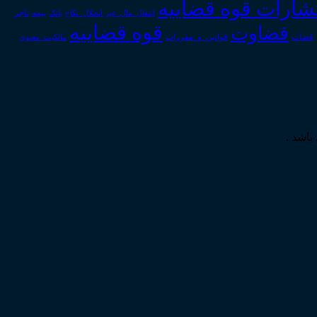
تشارات قوه قضاییه
انتقال_مال_غیر
انحلال_نکاح
بانک
بیمه
تاجر
قوه قضاییه
قضاوت
قوانین_و_مقررات
قضات
مالکیت_معنوی
باشد .