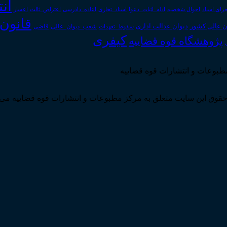
ان
رای اسناد
احوال شخصیه
اسناد_تجاری
اعتراض_ثالث
اعسار
ادله_اثبات_دعوا
اعاده_دادرسی
قانون
دیوان عدالت اداری
ن عالی کشور
سقوط_تعهدات
شعب_دیوان_عالی
قاضی
کیفری
پژوهشگاه قوه قضاییه
مطبوعات و انتشارات قوه قضاییه
قوق این سایت متعلق به مرکز مطبوعات و انتشارات قوه قضاییه می 