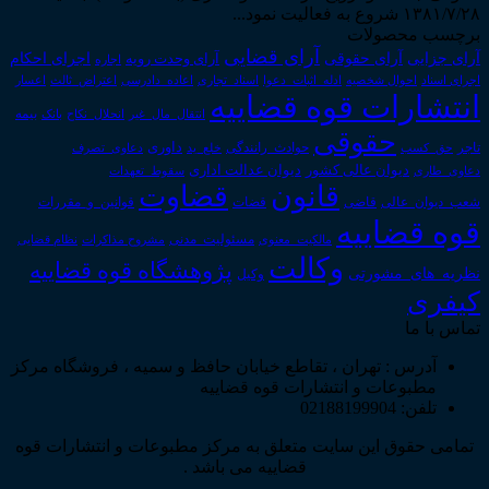
۱۳۸۱/۷/۲۸ شروع به فعالیت نمود...
برچسب محصولات
آرای قضایی
آرای حقوقی
آرای جزایی
اجرای احکام
آرای وحدت رویه
اجاره
اجرای اسناد
احوال شخصیه
اسناد_تجاری
اعتراض_ثالث
اعسار
ادله_اثبات_دعوا
اعاده_دادرسی
انتشارات قوه قضاییه
انتقال_مال_غیر
انحلال_نکاح
بانک
بیمه
حقوقی
داوری
تاجر
حق_کسب
حوادث_رانندگی
خلع_ید
دعاوی_تصرف
دیوان عدالت اداری
دیوان عالی کشور
سقوط_تعهدات
دعاوی_طاری
قانون
قضاوت
قوانین_و_مقررات
شعب_دیوان_عالی
قاضی
قضات
قوه قضاییه
مالکیت_معنوی
مسئولیت_مدنی
نظام قضایی
مشروح مذاکرات
وکالت
پژوهشگاه قوه قضاییه
نظریه_های_مشورتی
وکیل
کیفری
تماس با ما
آدرس : تهران ، تقاطع خیابان حافظ و سمیه ، فروشگاه مرکز
مطبوعات و انتشارات قوه قضاییه
تلفن: 02188199904
تمامی حقوق این سایت متعلق به مرکز مطبوعات و انتشارات قوه
قضاییه می باشد .