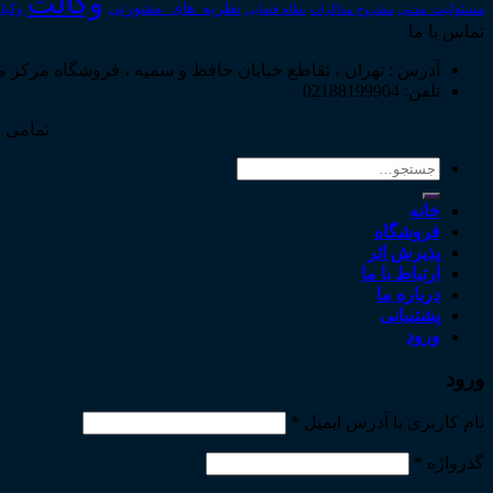
وکالت
نظریه_های_مشورتی
مسئولیت_مدنی
نظام قضایی
وکیل
مشروح مذاکرات
تماس با ما
آدرس : تهران ، تقاطع خیابان حافظ و سمیه ، فروشگاه مرکز 
تلفن: 02188199904
تمامی ح
جستجو
برای:
خانه
فروشگاه
پذیرش اثر
ارتباط با ما
درباره ما
پشتیبانی
ورود
ورود
نام کاربری یا آدرس ایمیل
*
گذرواژه
*