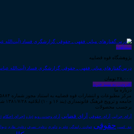
مشاهده
پژوهشگاه قوه قضاییه
درس‌گفتارهای مبانی فقهی ـ حقوقی گزارشگری فساد (آیت‌الله عباس
۲۸,۰۰۰
تومان
افزودن به سبد خرید
درباره ما
جامعه و ترویج فرهنگ قانونمداری (بند ۱۶ و ۱۰) ابلاغیه ۱۳۸۱/۷/۲۸ شروع به فعالیت نمود...
برچسب محصولات
آرای قضایی
آرای حقوقی
آرای جزایی
اجرای احکام
آرای وحدت رویه
اجاره
اج
حقوقی
داوری
دیوا
حق_کسب
حوادث_رانندگی
خلع_ید
دعاوی_تصرف
دعاوی_طاری