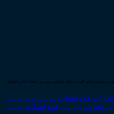
ی تحقق اهداف سند چشم‌انداز بیست ساله کشور و سیاست‌های کلی دستگاه قضایی مبنی بر ارتقاء دانش حقوقی
تشارات قوه قضاییه
انتقال_مال_غیر
انحلال_نکاح
بانک
بیمه
تاجر
قوه قضاییه
قضاوت
قوانین_و_مقررات
قضات
مالکیت_معنوی