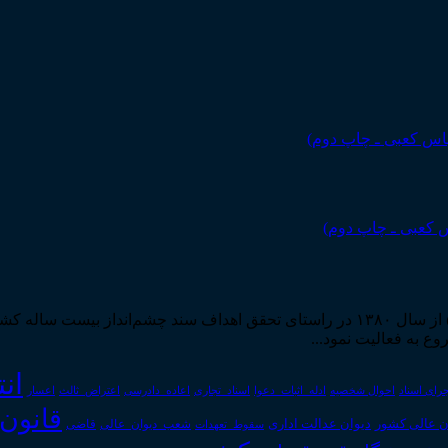
 کعبی ـ چاپ دوم)
مرکز مطبوعات و انتشارات قوه قضاییه به استناد مجوز شماره ۵۸۸۴ از سال ۱۳۸۰ در راستا
ان
رای اسناد
احوال شخصیه
اسناد_تجاری
اعتراض_ثالث
اعسار
ادله_اثبات_دعوا
اعاده_دادرسی
قانون
دیوان عدالت اداری
ن عالی کشور
سقوط_تعهدات
شعب_دیوان_عالی
قاضی