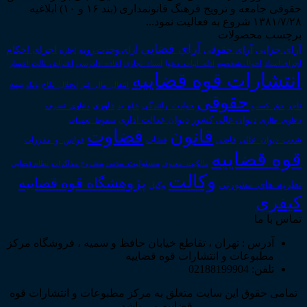
حقوقی جامعه و ترویج فرهنگ قانونمداری (بند ۱۶ و ۱۰) ابلاغیه
۱۳۸۱/۷/۲۸ شروع به فعالیت نمود...
برچسب محصولات
آرای قضایی
آرای حقوقی
آرای جزایی
اجرای احکام
آرای وحدت رویه
اجاره
اجرای اسناد
احوال شخصیه
اسناد_تجاری
اعتراض_ثالث
اعسار
ادله_اثبات_دعوا
اعاده_دادرسی
انتشارات قوه قضاییه
انتقال_مال_غیر
انحلال_نکاح
بانک
بیمه
حقوقی
داوری
تاجر
حق_کسب
حوادث_رانندگی
خلع_ید
دعاوی_تصرف
دیوان عدالت اداری
دیوان عالی کشور
سقوط_تعهدات
دعاوی_طاری
قانون
قضاوت
قوانین_و_مقررات
شعب_دیوان_عالی
قاضی
قضات
قوه قضاییه
مالکیت_معنوی
مسئولیت_مدنی
نظام قضایی
مشروح مذاکرات
وکالت
پژوهشگاه قوه قضاییه
نظریه_های_مشورتی
وکیل
کیفری
تماس با ما
آدرس : تهران ، تقاطع خیابان حافظ و سمیه ، فروشگاه مرکز
مطبوعات و انتشارات قوه قضاییه
تلفن: 02188199904
تمامی حقوق این سایت متعلق به مرکز مطبوعات و انتشارات قوه
قضاییه می باشد .