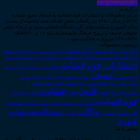
افزودن به سبد خرید
درباره ما
مرکز مطبوعات و انتشارات قوه قضاییه به استناد مجوز شماره
۵۸۸۴ از سال ۱۳۸۰ در راستای تحقق اهداف سند چشم‌انداز بیست
ساله کشور و سیاست‌های کلی دستگاه قضایی مبنی بر ارتقاء دانش
حقوقی جامعه و ترویج فرهنگ قانونمداری (بند ۱۶ و ۱۰) ابلاغیه
۱۳۸۱/۷/۲۸ شروع به فعالیت نمود...
برچسب محصولات
آرای قضایی
آرای حقوقی
آرای جزایی
اجرای احکام
آرای وحدت رویه
اجاره
اجرای اسناد
احوال شخصیه
اسناد_تجاری
اعتراض_ثالث
اعسار
ادله_اثبات_دعوا
اعاده_دادرسی
انتشارات قوه قضاییه
انتقال_مال_غیر
انحلال_نکاح
بانک
بیمه
حقوقی
داوری
تاجر
حق_کسب
حوادث_رانندگی
خلع_ید
دعاوی_تصرف
دیوان عدالت اداری
دیوان عالی کشور
سقوط_تعهدات
دعاوی_طاری
قانون
قضاوت
قوانین_و_مقررات
شعب_دیوان_عالی
قاضی
قضات
قوه قضاییه
مالکیت_معنوی
مسئولیت_مدنی
نظام قضایی
مشروح مذاکرات
وکالت
پژوهشگاه قوه قضاییه
نظریه_های_مشورتی
وکیل
کیفری
تماس با ما
آدرس : تهران ، تقاطع خیابان حافظ و سمیه ، فروشگاه مرکز