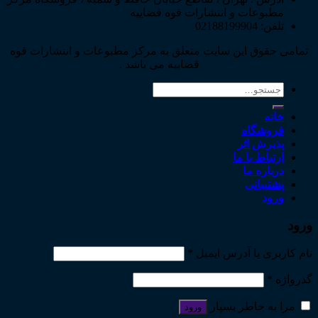
مطبوعات و انتشارات قوه قضاییه
تلفن: 02188199904
تمامی حقوق این سایت متعلق به مرکز مطبوعات و انتشارات قوه
قضاییه می باشد .
جستجو
برای:
خانه
فروشگاه
پذیرش اثر
ارتباط با ما
درباره ما
پشتیبانی
ورود
ورود
نام کاربری یا آدرس ایمیل
*
گذرواژه
*
مرا به خاطر بسپار
ورود