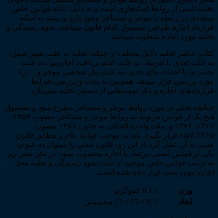
تخلیه ناشی از روابط استیجاری است و به دلیل این­که قوانین خاص
متعددی در رابطه با موجر و مستأجر وجود دارد و بسته به این­که
قرارداد اجاره طرفین مشمول کدام قانون می­باشد، نحوه رسیدگی و
تخلیه مورد اجاره متفاوت می­باشد.
کتاب حاضر تخلیه دلایل مختلف از جمله؛ تخلیه به علت تغییر شغل،
به علت تعدی یا تفریط، به علت عدم پرداخت اجاره­‌بها، به علت
تجدید بنا یا احداث بنای جدید، به علت نیاز شخصی موجر و … را
مورد بررسی قرار می­دهد. همچنین به بحث و بررسی شرایط
قراردادهای اجاره و ذکر نمونه­‌هایی از دستور تخلیه می­پردازد.
چنانچه بحثی در مورد روابط موجر و مستأجر مطرح شود و مشمول
هیچ یک از قوانین مربوط به روابط موجر و مستأجر مصوب ۱۳۵۶،
۱۳۶۲، ۱۳۷۶ و ماده واحده الحاقی به قانون ۱۳۵۶ مصوب
۱۵/۸/۱۳۶۵ قرار نگیرد، باید به موجب قواعد عام و مطابق قانون
مدنی به آن عمل کرد. از این رو، قانون مدنی را می­توان به عنوان
یکی از قوانین اصلی مرتبط با اجاره محسوب نمود. در متن پیش رو
به ترتیب قوانین خاص موجود از حیث نحوه رسیدگی و تخلیه محل
اجاره مورد بحث قرار داده شده است.
وزن
0.15 کیلوگرم
ابعاد
0.5 × 15 × 22 سانتیمتر