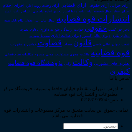
آرای قضایی
آرای حقوقی
آرای جزایی
اجرای احکام
آرای وحدت رویه
اجاره
اجرای اسناد
احوال شخصیه
اسناد_تجاری
اعتراض_ثالث
اعسار
ادله_اثبات_دعوا
اعاده_دادرسی
انتشارات قوه قضاییه
انتقال_مال_غیر
انحلال_نکاح
بانک
بیمه
حقوقی
داوری
تاجر
حق_کسب
حوادث_رانندگی
خلع_ید
دعاوی_تصرف
دیوان عدالت اداری
دیوان عالی کشور
سقوط_تعهدات
دعاوی_طاری
قانون
قضاوت
قوانین_و_مقررات
شعب_دیوان_عالی
قاضی
قضات
قوه قضاییه
مالکیت_معنوی
مسئولیت_مدنی
نظام قضایی
مشروح مذاکرات
وکالت
پژوهشگاه قوه قضاییه
نظریه_های_مشورتی
وکیل
کیفری
تماس با ما
آدرس : تهران ، تقاطع خیابان حافظ و سمیه ، فروشگاه مرکز
مطبوعات و انتشارات قوه قضاییه
تلفن: 02188199904
تمامی حقوق این سایت متعلق به مرکز مطبوعات و انتشارات قوه
قضاییه می باشد .
جستجو
برای: