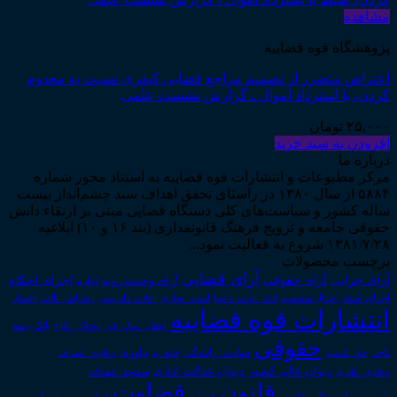
مشاهده
پژوهشگاه قوه قضاییه
اعتراض متضرر از تصمیم مراجع قضایی کیفری نسبت به معدوم
کردن، یا استرداد اموال ـ گزارش نشست علمی
۲۵,۰۰۰
تومان
افزودن به سبد خرید
درباره ما
مرکز مطبوعات و انتشارات قوه قضاییه به استناد مجوز شماره
۵۸۸۴ از سال ۱۳۸۰ در راستای تحقق اهداف سند چشم‌انداز بیست
ساله کشور و سیاست‌های کلی دستگاه قضایی مبنی بر ارتقاء دانش
حقوقی جامعه و ترویج فرهنگ قانونمداری (بند ۱۶ و ۱۰) ابلاغیه
۱۳۸۱/۷/۲۸ شروع به فعالیت نمود...
برچسب محصولات
آرای قضایی
آرای حقوقی
آرای جزایی
اجرای احکام
آرای وحدت رویه
اجاره
اجرای اسناد
احوال شخصیه
اسناد_تجاری
اعتراض_ثالث
اعسار
ادله_اثبات_دعوا
اعاده_دادرسی
انتشارات قوه قضاییه
انتقال_مال_غیر
انحلال_نکاح
بانک
بیمه
حقوقی
داوری
تاجر
حق_کسب
حوادث_رانندگی
خلع_ید
دعاوی_تصرف
دیوان عدالت اداری
دیوان عالی کشور
سقوط_تعهدات
دعاوی_طاری
قانون
قضاوت