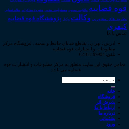
قوانین_و_مقررات
شعب_دیوان_عالی
قاضی
قضات
قوه قضاییه
مالکیت_معنوی
مسئولیت_مدنی
نظام قضایی
مشروح مذاکرات
وکالت
پژوهشگاه قوه قضاییه
نظریه_های_مشورتی
وکیل
کیفری
تماس با ما
آدرس : تهران ، تقاطع خیابان حافظ و سمیه ، فروشگاه مرکز
مطبوعات و انتشارات قوه قضاییه
تلفن: 02188199904
تمامی حقوق این سایت متعلق به مرکز مطبوعات و انتشارات قوه
قضاییه می باشد .
جستجو
برای:
خانه
فروشگاه
پذیرش اثر
ارتباط با ما
درباره ما
پشتیبانی
ورود