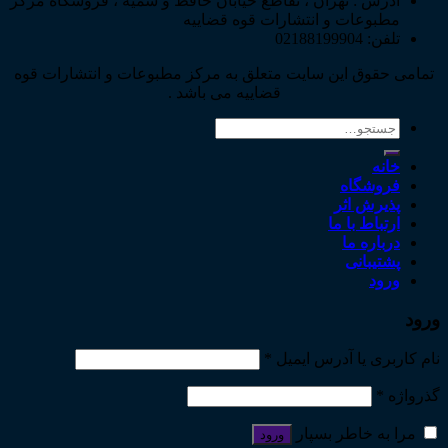
آدرس : تهران ، تقاطع خیابان حافظ و سمیه ، فروشگاه مرکز
مطبوعات و انتشارات قوه قضاییه
تلفن: 02188199904
تمامی حقوق این سایت متعلق به مرکز مطبوعات و انتشارات قوه
قضاییه می باشد .
جستجو
برای:
خانه
فروشگاه
پذیرش اثر
ارتباط با ما
درباره ما
پشتیبانی
ورود
ورود
نام کاربری یا آدرس ایمیل
*
گذرواژه
*
مرا به خاطر بسپار
ورود