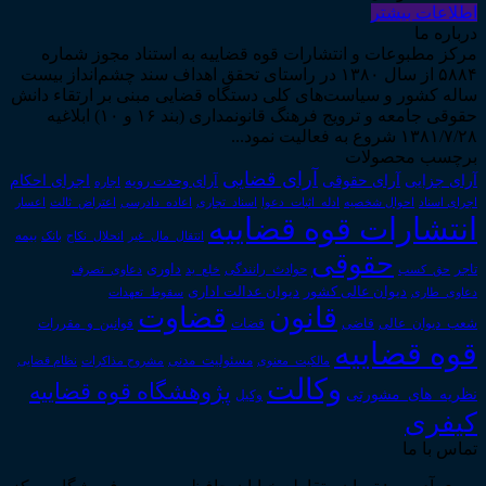
اطلاعات بیشتر
درباره ما
مرکز مطبوعات و انتشارات قوه قضاییه به استناد مجوز شماره
۵۸۸۴ از سال ۱۳۸۰ در راستای تحقق اهداف سند چشم‌انداز بیست
ساله کشور و سیاست‌های کلی دستگاه قضایی مبنی بر ارتقاء دانش
حقوقی جامعه و ترویج فرهنگ قانونمداری (بند ۱۶ و ۱۰) ابلاغیه
۱۳۸۱/۷/۲۸ شروع به فعالیت نمود...
برچسب محصولات
آرای قضایی
آرای حقوقی
آرای جزایی
اجرای احکام
آرای وحدت رویه
اجاره
اجرای اسناد
احوال شخصیه
اسناد_تجاری
اعتراض_ثالث
اعسار
ادله_اثبات_دعوا
اعاده_دادرسی
انتشارات قوه قضاییه
انتقال_مال_غیر
انحلال_نکاح
بانک
بیمه
حقوقی
داوری
تاجر
حق_کسب
حوادث_رانندگی
خلع_ید
دعاوی_تصرف
دیوان عدالت اداری
دیوان عالی کشور
سقوط_تعهدات
دعاوی_طاری
قانون
قضاوت
قوانین_و_مقررات
شعب_دیوان_عالی
قاضی
قضات
قوه قضاییه
مالکیت_معنوی
مسئولیت_مدنی
نظام قضایی
مشروح مذاکرات
وکالت
پژوهشگاه قوه قضاییه
نظریه_های_مشورتی
وکیل
کیفری
تماس با ما