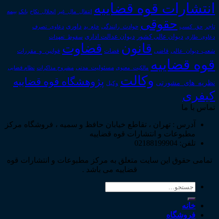
انتشارات قوه قضاییه
انتقال_مال_غیر
انحلال_نکاح
بانک
بیمه
حقوقی
داوری
تاجر
حق_کسب
حوادث_رانندگی
خلع_ید
دعاوی_تصرف
دیوان عدالت اداری
دیوان عالی کشور
سقوط_تعهدات
دعاوی_طاری
قانون
قضاوت
قوانین_و_مقررات
شعب_دیوان_عالی
قاضی
قضات
قوه قضاییه
مالکیت_معنوی
مسئولیت_مدنی
نظام قضایی
مشروح مذاکرات
وکالت
پژوهشگاه قوه قضاییه
نظریه_های_مشورتی
وکیل
کیفری
تماس با ما
آدرس : تهران ، تقاطع خیابان حافظ و سمیه ، فروشگاه مرکز
مطبوعات و انتشارات قوه قضاییه
تلفن: 02188199904
تمامی حقوق این سایت متعلق به مرکز مطبوعات و انتشارات قوه
قضاییه می باشد .
جستجو
برای:
خانه
فروشگاه