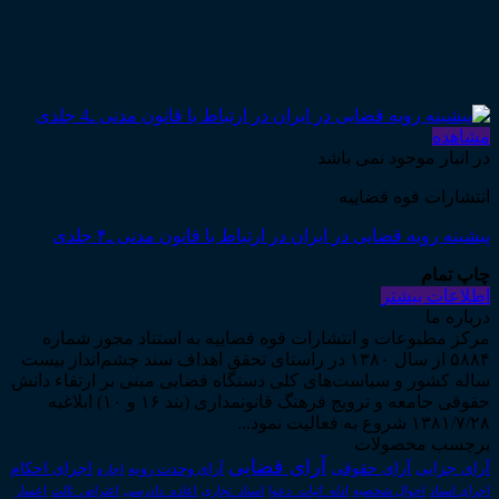
مشاهده
در انبار موجود نمی باشد
انتشارات قوه قضاییه
پیشینه رویه قضایی در ایران در ارتباط با قانون مدنی ـ۴ جلدی
چاپ تمام
اطلاعات بیشتر
درباره ما
مرکز مطبوعات و انتشارات قوه قضاییه به استناد مجوز شماره
۵۸۸۴ از سال ۱۳۸۰ در راستای تحقق اهداف سند چشم‌انداز بیست
ساله کشور و سیاست‌های کلی دستگاه قضایی مبنی بر ارتقاء دانش
حقوقی جامعه و ترویج فرهنگ قانونمداری (بند ۱۶ و ۱۰) ابلاغیه
۱۳۸۱/۷/۲۸ شروع به فعالیت نمود...
برچسب محصولات
آرای قضایی
آرای حقوقی
آرای جزایی
اجرای احکام
آرای وحدت رویه
اجاره
اجرای اسناد
احوال شخصیه
اسناد_تجاری
اعتراض_ثالث
اعسار
ادله_اثبات_دعوا
اعاده_دادرسی