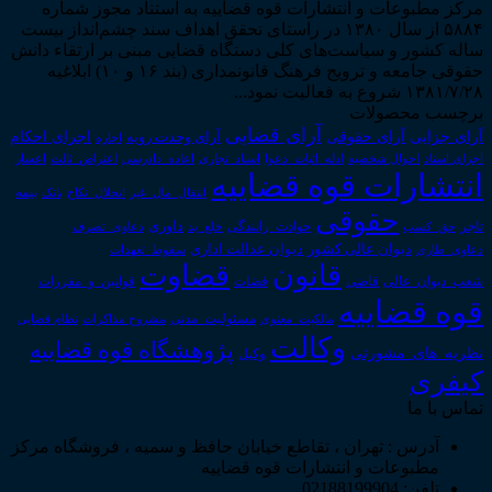
مرکز مطبوعات و انتشارات قوه قضاییه به استناد مجوز شماره
۵۸۸۴ از سال ۱۳۸۰ در راستای تحقق اهداف سند چشم‌انداز بیست
ساله کشور و سیاست‌های کلی دستگاه قضایی مبنی بر ارتقاء دانش
حقوقی جامعه و ترویج فرهنگ قانونمداری (بند ۱۶ و ۱۰) ابلاغیه
۱۳۸۱/۷/۲۸ شروع به فعالیت نمود...
برچسب محصولات
آرای قضایی
آرای حقوقی
آرای جزایی
اجرای احکام
آرای وحدت رویه
اجاره
اجرای اسناد
احوال شخصیه
اسناد_تجاری
اعتراض_ثالث
اعسار
ادله_اثبات_دعوا
اعاده_دادرسی
انتشارات قوه قضاییه
انتقال_مال_غیر
انحلال_نکاح
بانک
بیمه
حقوقی
داوری
تاجر
حق_کسب
حوادث_رانندگی
خلع_ید
دعاوی_تصرف
دیوان عدالت اداری
دیوان عالی کشور
سقوط_تعهدات
دعاوی_طاری
قانون
قضاوت
قوانین_و_مقررات
شعب_دیوان_عالی
قاضی
قضات
قوه قضاییه
مالکیت_معنوی
مسئولیت_مدنی
نظام قضایی
مشروح مذاکرات
وکالت
پژوهشگاه قوه قضاییه
نظریه_های_مشورتی
وکیل
کیفری
تماس با ما
آدرس : تهران ، تقاطع خیابان حافظ و سمیه ، فروشگاه مرکز
مطبوعات و انتشارات قوه قضاییه
تلفن: 02188199904