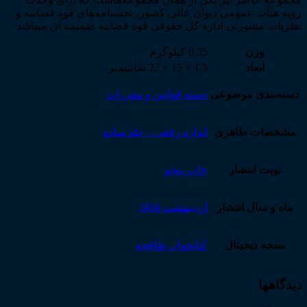
رویه هیأت عمومی دیوان عالی کشور، بخشنامه‌­های قوه قضاییه و
نظریات مشورتی اداره کل حقوقی قوه قضاییه ضمیمه آن می­باشد.
وزن
0.35 کیلوگرم
ابعاد
1.5 × 15 × 22 سانتیمتر
دسته‌بندی موضوعی
دسته قوانین و مقررات
مشخصات ظاهری
اندازه رقعی – جلد ساده
نوبت انتشار
چاپ پنجم
ماه و سال انتشار
اردیبهشت 1404
نسخه دیجیتال
کتابخوان طاقچه
دیدگاهها