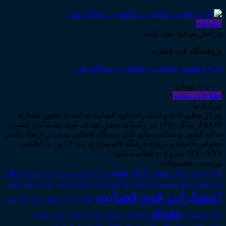
مشاهده
در انبار موجود نمی باشد
پژوهشگاه قوه قضاییه
اجرا و تفسیر قواعد بین المللی در محاکم ملی
۱۰,۰۰۰
تومان
اطلاعات بیشتر
درباره ما
مرکز مطبوعات و انتشارات قوه قضاییه به استناد مجوز شماره
۵۸۸۴ از سال ۱۳۸۰ در راستای تحقق اهداف سند چشم‌انداز بیست
ساله کشور و سیاست‌های کلی دستگاه قضایی مبنی بر ارتقاء دانش
حقوقی جامعه و ترویج فرهنگ قانونمداری (بند ۱۶ و ۱۰) ابلاغیه
۱۳۸۱/۷/۲۸ شروع به فعالیت نمود...
برچسب محصولات
آرای قضایی
آرای حقوقی
آرای جزایی
اجرای احکام
آرای وحدت رویه
اجاره
اجرای اسناد
احوال شخصیه
اسناد_تجاری
اعتراض_ثالث
اعسار
ادله_اثبات_دعوا
اعاده_دادرسی
انتشارات قوه قضاییه
انتقال_مال_غیر
انحلال_نکاح
بانک
بیمه
حقوقی
داوری
تاجر
حق_کسب
حوادث_رانندگی
خلع_ید
دعاوی_تصرف
دیوان عدالت اداری
دیوان عالی کشور
سقوط_تعهدات
دعاوی_طاری