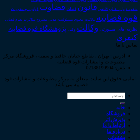
قانون
قضاوت
قوانین_و_مقررات
شعب_دیوان_عالی
قاضی
قضات
قوه قضاییه
مالکیت_معنوی
مسئولیت_مدنی
نظام قضایی
مشروح مذاکرات
وکالت
پژوهشگاه قوه قضاییه
نظریه_های_مشورتی
وکیل
کیفری
تماس با ما
آدرس : تهران ، تقاطع خیابان حافظ و سمیه ، فروشگاه مرکز
مطبوعات و انتشارات قوه قضاییه
تلفن: 02188199904
تمامی حقوق این سایت متعلق به مرکز مطبوعات و انتشارات قوه
قضاییه می باشد .
جستجو
برای:
خانه
فروشگاه
پذیرش اثر
ارتباط با ما
درباره ما
پشتیبانی