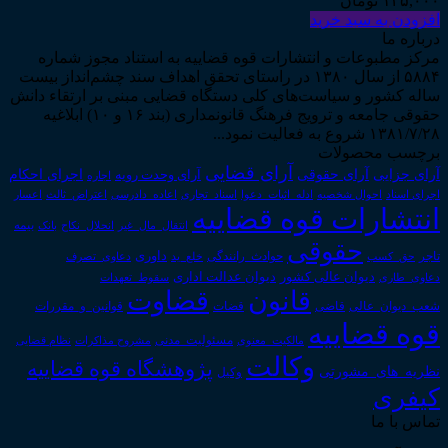
۱۲۵,۰۰۰
تومان
افزودن به سبد خرید
درباره ما
مرکز مطبوعات و انتشارات قوه قضاییه به استناد مجوز شماره
۵۸۸۴ از سال ۱۳۸۰ در راستای تحقق اهداف سند چشم‌انداز بیست
ساله کشور و سیاست‌های کلی دستگاه قضایی مبنی بر ارتقاء دانش
حقوقی جامعه و ترویج فرهنگ قانونمداری (بند ۱۶ و ۱۰) ابلاغیه
۱۳۸۱/۷/۲۸ شروع به فعالیت نمود...
برچسب محصولات
آرای قضایی
آرای حقوقی
آرای جزایی
اجرای احکام
آرای وحدت رویه
اجاره
اجرای اسناد
احوال شخصیه
اسناد_تجاری
اعتراض_ثالث
اعسار
ادله_اثبات_دعوا
اعاده_دادرسی
انتشارات قوه قضاییه
انتقال_مال_غیر
انحلال_نکاح
بانک
بیمه
حقوقی
داوری
تاجر
حق_کسب
حوادث_رانندگی
خلع_ید
دعاوی_تصرف
دیوان عدالت اداری
دیوان عالی کشور
سقوط_تعهدات
دعاوی_طاری
قانون
قضاوت
قوانین_و_مقررات
شعب_دیوان_عالی
قاضی
قضات
قوه قضاییه
مالکیت_معنوی
مسئولیت_مدنی
نظام قضایی
مشروح مذاکرات
وکالت
پژوهشگاه قوه قضاییه
نظریه_های_مشورتی
وکیل
کیفری
تماس با ما