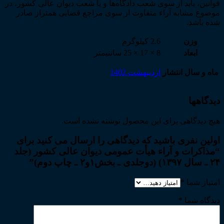
قوانین، باید از سوی شعب دادگاه‌ها و یا شعب دیوان عالی کشور، در
موضوع مشابه آراء متفاوت از سوی مراجع قضایی همتراز صادر
شده باشد.
وزن
2.6 کیلوگرم
ابعاد
8 × 17 × 25 سانتیمتر
ماه و سال انتشار
اردیبهشت 1402
دیدگاهها
هیچ دیدگاهی برای این محصول نوشته نشده است.
اولین نفری باشید که دیدگاهی را ارسال می کنید برای
“مذاکرات و آراء هیأت عمومی دیوان عالی کشور (جلد
۲۴ ـ سال ۱۳۹۷) (دوجلدی ـ بخش۱و۲ ـ چاپ دوم)”
امتیاز شما
*
دیدگاه شما
*