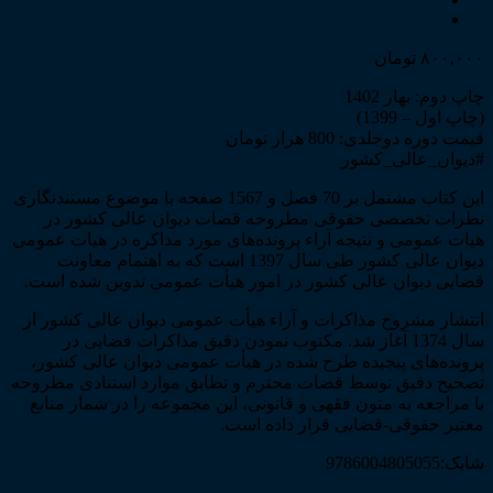
۸۰۰,۰۰۰
تومان
چاپ دوم: بهار 1402
(چاپ اول – 1399)
قیمت دوره دوجلدی: 800 هزار تومان
#دیوان_عالی_کشور
این کتاب مشتمل بر 70 فصل و 1567 صفحه با موضوع مستندنگاری
نظرات تخصصی حقوقی مطروحه قضات دیوان عالی کشور در
هیات عمومی و نتیجه آراء پرونده‌های مورد مذاکره در هیات عمومی
دیوان عالی کشور طی سال 1397 است که به اهتمام معاونت
قضایی دیوان عالی کشور در امور هیأت عمومی تدوین شده است.
انتشار مشروح مذاکرات و آراء هیأت عمومی دیوان عالی کشور از
سال 1374 آغاز شد. مکتوب‌ نمودن دقیق مذاکرات قضایی در
پرونده‌های پیچیده طرح شده در هیأت عمومی دیوان عالی کشور،
تصحیح دقیق توسط قضات محترم و تطابق موارد استنادی مطروحه
با مراجعه به متون فقهی و قانونی، این مجموعه را در شمار منابع
معتبر حقوقی-قضایی قرار داده است.
شابک:9786004805055