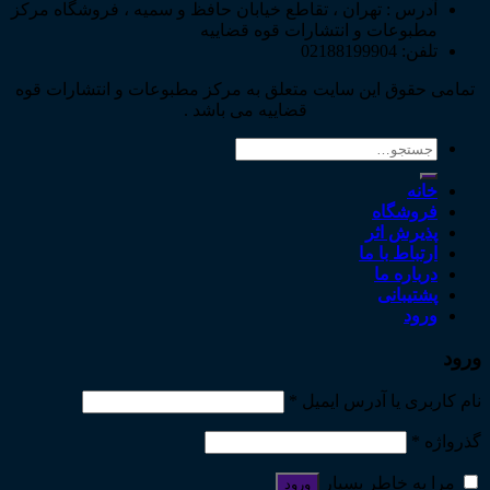
آدرس : تهران ، تقاطع خیابان حافظ و سمیه ، فروشگاه مرکز
مطبوعات و انتشارات قوه قضاییه
تلفن: 02188199904
تمامی حقوق این سایت متعلق به مرکز مطبوعات و انتشارات قوه
قضاییه می باشد .
جستجو
برای:
خانه
فروشگاه
پذیرش اثر
ارتباط با ما
درباره ما
پشتیبانی
ورود
ورود
نام کاربری یا آدرس ایمیل
*
گذرواژه
*
مرا به خاطر بسپار
ورود