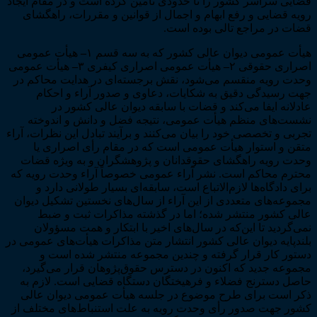
قضایی سراسر کشور را تا حدودی تأمین کرده است و در مقام ایجاد
دوم)
رویه قضایی و رفع ابهام و اجمال از قوانین و مقررات، راهگشای
عدد
قضات در مراجع تالی بوده است.
هیأت عمومی دیوان عالی کشور که به سه قسم ۱
–
هیأت عمومی
اصراری حقوقی ۲
–
هیأت عمومی اصراری کیفری ۳
–
هیأت عمومی
وحدت رویه منقسم می‌شود، نقش برجسته‌ای در هدایت محاکم در
جهت رسیدگی دقیق به شکایات، دعاوی و صدور آراء و احکام
عادلانه ایفا می‌کند و قضات با سابقه دیوان عالی کشور در
نشست‌های منظم هیأت عمومی، نتیجه فضل و دانش و اندوخته
تجربی و تخصصی خود را بیان می‌کنند و برآیند تبادل این نظرات، آراء
متقن و استوار هیأت عمومی است که در مقام رأی اصراری یا
وحدت رویه راهگشای حقوقدانان و پژوهشگران و به ویژه قضات
محترم محاکم است. نشر آراء عمومی خصوصاً آراء وحدت رویه که
برای دادگاه‌ها لازم‌الاتباع است، سابقه‌ای بسیار طولانی دارد و
مجموعه‌های متعددی از این آراء از سال‌های نخستین تشکیل دیوان
عالی کشور منتشر شده؛ اما در گذشته مذاکرات ثبت و ضبط
نمی‌گردید تا این‌که در سال‌های اخیر با ابتکار و همت مسؤولان
بلندپایه دیوان عالی کشور انتشار متن مذاکرات هیأت‌های عمومی در
دستور کار قرار گرفته و چندین مجموعه منتشر شده است و
مجموعه جدید که اکنون در دسترس حقوق‌پژوهان قرار می‌گیرد،
حاصل دسترنج فضلاء و فرهیختگان دستگاه قضایی است. لازم به
ذکر است برای طرح موضوع در جلسه هیأت عمومی دیوان عالی
کشور جهت صدور رأی وحدت رویه به علت استنباط‌های مختلف از