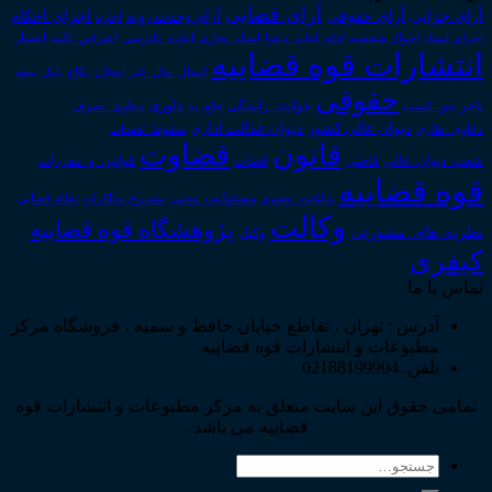
آرای قضایی
آرای حقوقی
آرای جزایی
اجرای احکام
آرای وحدت رویه
اجاره
اجرای اسناد
احوال شخصیه
اسناد_تجاری
اعتراض_ثالث
اعسار
ادله_اثبات_دعوا
اعاده_دادرسی
انتشارات قوه قضاییه
انتقال_مال_غیر
انحلال_نکاح
بانک
بیمه
حقوقی
داوری
تاجر
حق_کسب
حوادث_رانندگی
خلع_ید
دعاوی_تصرف
دیوان عدالت اداری
دیوان عالی کشور
سقوط_تعهدات
دعاوی_طاری
قانون
قضاوت
قوانین_و_مقررات
شعب_دیوان_عالی
قاضی
قضات
قوه قضاییه
مالکیت_معنوی
مسئولیت_مدنی
نظام قضایی
مشروح مذاکرات
وکالت
پژوهشگاه قوه قضاییه
نظریه_های_مشورتی
وکیل
کیفری
تماس با ما
آدرس : تهران ، تقاطع خیابان حافظ و سمیه ، فروشگاه مرکز
مطبوعات و انتشارات قوه قضاییه
تلفن: 02188199904
تمامی حقوق این سایت متعلق به مرکز مطبوعات و انتشارات قوه
قضاییه می باشد .
جستجو
برای: