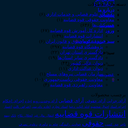
دسته های محصولات
ارتباط با ما
درباره ما
دانشگاه علوم قضایی و خدمات اداری
(۶)
پشتیبانی
معاونت حقوقی قوه قضاییه
(۱)
همه‌ـ‌کتاب‌ها
(۶۳۶)
عضویت
اداره کل آموزش قوه قضاییه
(۶۷)
ورود
انتشارات قوه قضاییه
(۱۳۹)
سبد خرید /
۰
تومان
0
پژوهشکده حقوق و قانون ایران
(۶)
پژوهشگاه قوه قضاییه
(۲۹۷)
دادگستری استان تهران
(۲۲)
سبد خرید
دادگستری سایر استان‌ها
(۱۹)
دیوان عالی کشور
(۴۴)
سبد خرید شما خالی است.
دیوان عدالت اداری
(۱۱)
سازمان قضایی نیروهای مسلح
(۱)
عضویت
معاونت حقوقی ریاست‌جمهوری
(۱۰)
0
معاونت راهبردی قوه قضاییه
(۴)
برچسب محصولات
آرای قضایی
آرای حقوقی
آرای جزایی
اجرای احکام
آرای وحدت رویه
اجاره
اجرای اسناد
احوال شخصیه
اسناد_تجاری
اعتراض_ثالث
اعسار
ادله_اثبات_دعوا
اعاده_دادرسی
انتشارات قوه قضاییه
انتقال_مال_غیر
انحلال_نکاح
بانک
بیمه
حقوقی
داوری
تاجر
حق_کسب
حوادث_رانندگی
خلع_ید
دعاوی_تصرف