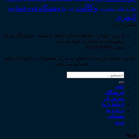
وکالت
پژوهشگاه قوه قضاییه
نظریه_های_مشورتی
وکیل
کیفری
تماس با ما
آدرس : تهران ، تقاطع خیابان حافظ و سمیه ، فروشگاه مرکز
مطبوعات و انتشارات قوه قضاییه
تلفن: 02188199904
تمامی حقوق این سایت متعلق به مرکز مطبوعات و انتشارات قوه
قضاییه می باشد .
جستجو
برای:
خانه
فروشگاه
پذیرش اثر
ارتباط با ما
درباره ما
پشتیبانی
ورود
ورود