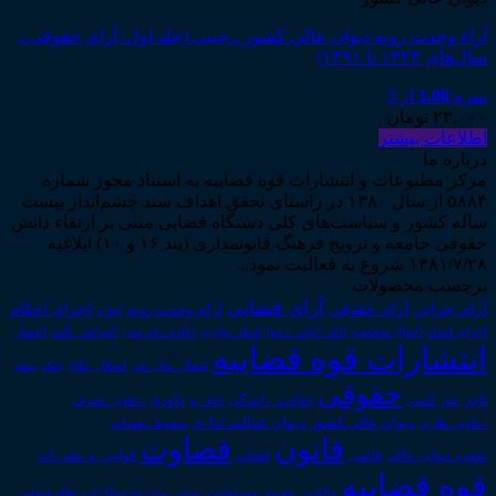
آراء وحدت رویه دیوان عالی کشور ـ جیبی (جلد اول: آرای حقوقی ـ
سال‌های ۱۳۲۳ تا ۱۳۹۱)
نمره
1.00
از 5
۲۳,۰۰۰
تومان
اطلاعات بیشتر
درباره ما
مرکز مطبوعات و انتشارات قوه قضاییه به استناد مجوز شماره
۵۸۸۴ از سال ۱۳۸۰ در راستای تحقق اهداف سند چشم‌انداز بیست
ساله کشور و سیاست‌های کلی دستگاه قضایی مبنی بر ارتقاء دانش
حقوقی جامعه و ترویج فرهنگ قانونمداری (بند ۱۶ و ۱۰) ابلاغیه
۱۳۸۱/۷/۲۸ شروع به فعالیت نمود...
برچسب محصولات
آرای قضایی
آرای حقوقی
آرای جزایی
اجرای احکام
آرای وحدت رویه
اجاره
اجرای اسناد
احوال شخصیه
اسناد_تجاری
اعتراض_ثالث
اعسار
ادله_اثبات_دعوا
اعاده_دادرسی
انتشارات قوه قضاییه
انتقال_مال_غیر
انحلال_نکاح
بانک
بیمه
حقوقی
داوری
تاجر
حق_کسب
حوادث_رانندگی
خلع_ید
دعاوی_تصرف
دیوان عدالت اداری
دیوان عالی کشور
سقوط_تعهدات
دعاوی_طاری
قانون
قضاوت
قوانین_و_مقررات
شعب_دیوان_عالی
قاضی
قضات
قوه قضاییه
مالکیت_معنوی
مسئولیت_مدنی
نظام قضایی
مشروح مذاکرات