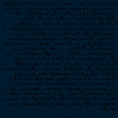
اصراری حقوقی ۲
–
هیأت عمومی اصراری کیفری ۳
–
هیأت عمومی
وحدت رویه منقسم می‌شود، نقش برجسته‌ای در هدایت محاکم در
جهت رسیدگی دقیق به شکایات، دعاوی و صدور آراء و احکام
عادلانه ایفا می‌کند و قضات با سابقه دیوان عالی کشور در
نشست‌های منظم هیأت عمومی، نتیجه فضل و دانش و اندوخته
تجربی و تخصصی خود را بیان می‌کنند و برآیند تبادل این نظرات، آراء
متقن و استوار هیأت عمومی است که در مقام رأی اصراری یا
وحدت رویه راهگشای حقوقدانان و پژوهشگران و به ویژه قضات
محترم محاکم است. نشر آراء عمومی خصوصاً آراء وحدت رویه که
برای دادگاه‌ها لازم‌الاتباع است، سابقه‌ای بسیار طولانی دارد و
مجموعه‌های متعددی از این آراء از سال‌های نخستین تشکیل دیوان
عالی کشور منتشر شده؛ اما در گذشته مذاکرات ثبت و ضبط
نمی‌گردید تا این‌که در سال‌های اخیر با ابتکار و همت مسؤولان
بلندپایه دیوان عالی کشور انتشار متن مذاکرات هیأت‌های عمومی در
دستور کار قرار گرفته و چندین مجموعه منتشر شده است و
مجموعه جدید که اکنون در دسترس حقوق‌پژوهان قرار می‌گیرد،
حاصل دسترنج فضلاء و فرهیختگان دستگاه قضایی است. لازم به
ذکر است برای طرح موضوع در جلسه هیأت عمومی دیوان عالی
کشور جهت صدور رأی وحدت رویه به علت استنباط‌های مختلف از
قوانین، باید از سوی شعب دادگاه‌ها و یا شعب دیوان عالی کشور، در
موضوع مشابه آراء متفاوت از سوی مراجع قضایی همتراز صادر
شده باشد.