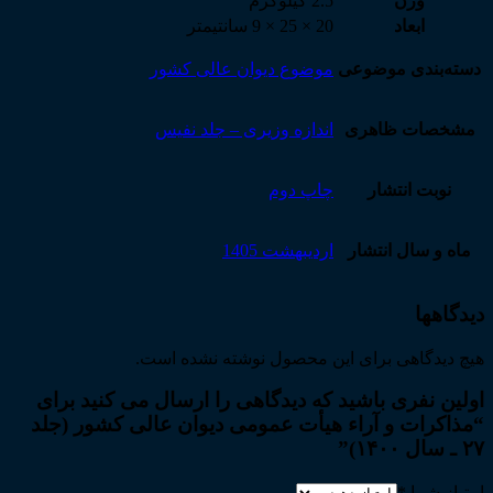
وزن
2.5 کیلوگرم
ابعاد
20 × 25 × 9 سانتیمتر
دسته‌بندی موضوعی
موضوع دیوان عالی کشور
مشخصات ظاهری
اندازه وزیری – جلد نفیس
نوبت انتشار
چاپ دوم
ماه و سال انتشار
اردیبهشت 1405
دیدگاهها
هیچ دیدگاهی برای این محصول نوشته نشده است.
اولین نفری باشید که دیدگاهی را ارسال می کنید برای
“مذاکرات و آراء هیأت عمومی دیوان عالی کشور (جلد
۲۷ ـ سال ۱۴۰۰)”
امتیاز شما
*