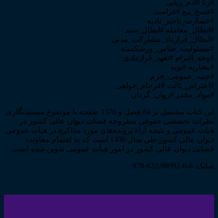
#زنا #آدم_ربایی
#فسخ_بیع #غرامت
#خسارت_تاخیر_تادیه
#ابطال_معامله #ابطال_سند
#ابطال_قرارداد_مشارکت_مدنی
#مسئولیت_ضامن_ورشکسته
#وجه_التزام #تعهد_قراردادی
#محاربه #توبه
#جنبه_عمومی_جرم
#اعتراض_ثالث #فرجام_خواهی
#مواد_مخدر #روان_گردان
این کتاب مشتمل بر 84 فصل و 1376 صفحه با موضوع مستندنگاری
نظرات تخصصی حقوقی مطروحه قضات دیوان عالی کشور در
هیات عمومی و نتیجه آراء پرونده‌های مورد مذاکره در هیات عمومی
دیوان عالی کشور طی سال 1400 است که به اهتمام معاونت
قضایی دیوان عالی کشور در امور هیأت عمومی تدوین شده است.
شابک: 6-6-98092-622-978