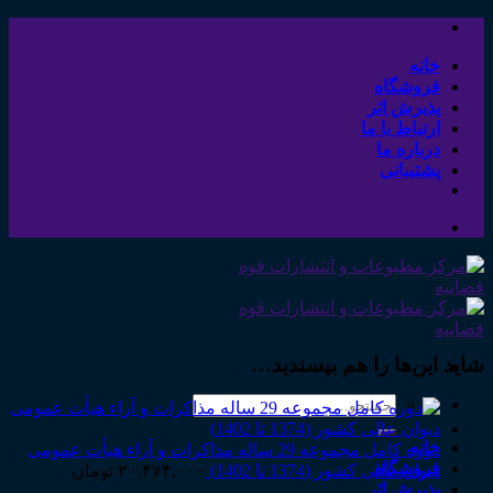
Skip
to
content
خانه
فروشگاه
پذیرش اثر
ارتباط با ما
درباره ما
پشتیبانی
شاید این‌ها را هم بپسندید…
جستجو
برای:
خانه
دوره کامل مجموعه 29 ساله مذاکرات و آراء هیأت عمومی
فروشگاه
دیوان عالی کشور (1374 تا 1402)
۲۰,۴۷۳,۰۰۰
تومان
پذیرش اثر