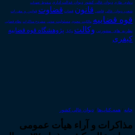
دیوان عدالت اداری
دیوان عالی کشور
سقوط_تعهدات
دعاوی_طاری
قانون
قضاوت
قوانین_و_مقررات
شعب_دیوان_عالی
قاضی
قضات
قوه قضاییه
مالکیت_معنوی
مسئولیت_مدنی
نظام قضایی
مشروح مذاکرات
وکالت
پژوهشگاه قوه قضاییه
نظریه_های_مشورتی
وکیل
کیفری
خانه
/
همه‌ـ‌کتاب‌ها
/
دیوان عالی کشور
مذاکرات و آراء هیأت عمومی