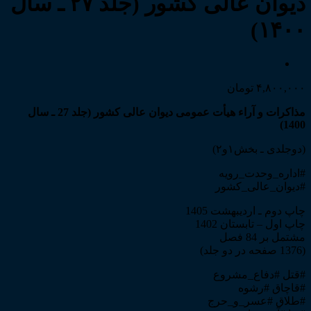
دیوان عالی کشور (جلد ۲۷ ـ سال
۱۴۰۰)
۴,۸۰۰,۰۰۰
تومان
مذاکرات و آراء هیأت عمومی دیوان عالی کشور (جلد 27 ـ سال
1400)
(دوجلدی ـ بخش۱و۲)
#اداره_وحدت_رویه
#دیوان_عالی_کشور
چاپ دوم ـ اردیبهشت 1405
چاپ اول – تابستان 1402
مشتمل بر 84 فصل
(1376 صفحه در دو جلد)
#قتل #دفاع_مشروع
#قاچاق #رشوه
#طلاق #عسر_و_حرج