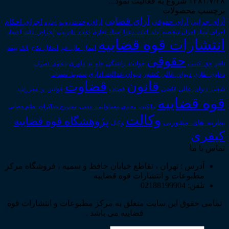
۱۳۸۱/۷/۲۸ شروع به فعالیت نمود...
برچسب محصولات
آرای قضایی
آرای حقوقی
آرای جزایی
اجرای احکام
آرای وحدت رویه
اجاره
اجرای اسناد
احوال شخصیه
اسناد_تجاری
اعتراض_ثالث
اعسار
ادله_اثبات_دعوا
اعاده_دادرسی
انتشارات قوه قضاییه
انتقال_مال_غیر
انحلال_نکاح
بانک
بیمه
حقوقی
داوری
تاجر
حق_کسب
حوادث_رانندگی
خلع_ید
دعاوی_تصرف
دیوان عدالت اداری
دیوان عالی کشور
سقوط_تعهدات
دعاوی_طاری
قانون
قضاوت
قوانین_و_مقررات
شعب_دیوان_عالی
قاضی
قضات
قوه قضاییه
مالکیت_معنوی
مسئولیت_مدنی
نظام قضایی
مشروح مذاکرات
وکالت
پژوهشگاه قوه قضاییه
نظریه_های_مشورتی
وکیل
کیفری
تماس با ما
آدرس : تهران ، تقاطع خیابان حافظ و سمیه ، فروشگاه مرکز
مطبوعات و انتشارات قوه قضاییه
تلفن: 02188199904
تمامی حقوق این سایت متعلق به مرکز مطبوعات و انتشارات قوه
قضاییه می باشد .