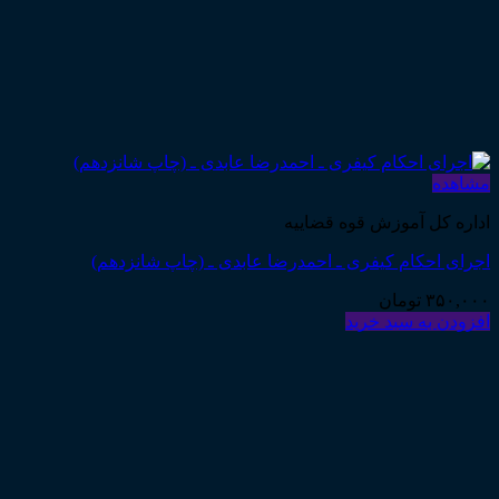
مشاهده
اداره کل آموزش قوه قضاییه
اجرای احکام کیفری ـ احمدرضا عابدی ـ (چاپ شانزدهم)
۳۵۰,۰۰۰
تومان
افزودن به سبد خرید