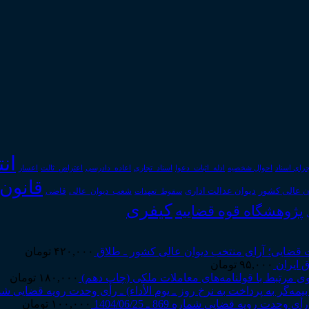
ان
رای اسناد
احوال شخصیه
اسناد_تجاری
اعتراض_ثالث
اعسار
ادله_اثبات_دعوا
اعاده_دادرسی
قانون
دیوان عدالت اداری
ن عالی کشور
سقوط_تعهدات
شعب_دیوان_عالی
قاضی
کیفری
پژوهشگاه قوه قضاییه
 قضایی؛ آرای منتخب دیوان عالی کشور ـ طلاق
۴۲۰,۰۰۰
تومان
 ایران
۹۵,۰۰۰
تومان
ی مرتبط با قولنامه‌های معاملات ملکی (چاپ دهم)
۱۸۰,۰۰۰
تومان
 رویه قضایی شماره 869 ـ 1404/06/25
۱۰۰,۰۰۰
تومان