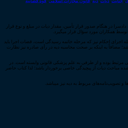
ی
,
جنایت
,
دیات
,
دیه
,
قانون مجازات اسلامی
,
قوه قضاییه
ادسرا در هنگام صدور قرار تأمین، مقدار دیات در مبلغ و نوع قرار
 توسط همکاران مورد سؤال قرار می­گیرد.
رحله اجرای احکام نیز که مرحله خاتمه رسیدگی است، قضات اجرا باید
شد؛ مضافاً به این­که بر صحت محاسبه دیه در رأی صادره نیز نظارت
لی مرتبط بوده و از طرفی به علم پزشکی قانونی وابسته است. در
ب شده مباحث دیات از پیچیدگی خاصی برخوردار باشد؛ لذا کتاب حاضر
تصویب‌نامه‌­های مربوط به دیه نیز می­باشد.