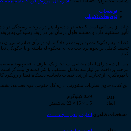
شناسه محصول:
100482
دسته:
اداره کل آموزش قوه قضاییه
,
همه‌ـ‌کت
توضیحات
توضیحات تکمیلی
دیات از مسائلی است که هم در دادسرا، هم در مرحله رسیدگی در دادگاه
تأثیر مستقیم دارد و مسئله طول درمان نیز در روند رسیدگی به پروند
قضات رسیدگی­‌کننده به پرونده در دادگاه باید در رأی صادره، میزان
تسلط کاملی بر نحوه پرداخت دیه به محکوم‌­له داشته و با چگونگی تعا
کنند.
مسائل دیه دارای ابعاد مختلفی است: از یک طرف با فقه پیوند مستقی
مرحله پرداخت نیز نیازمند تعامل مستقیم با شرکت­‌های بیمه‌­گر است
با بهره‌­گیری از تجارب ارزنده قضات باسابقه دستگاه قضا و رویکرد 
این کتاب حاوی نظریات مشورتی اداره کل حقوقی قوه قضاییه، نشست­‌ها
وزن
0.29 کیلوگرم
ابعاد
1.5 × 15 × 22 سانتیمتر
مشخصات ظاهری
اندازه رقعی – جلد ساده
مؤلف
احمدرضا عابدی