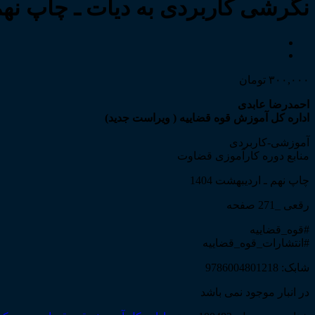
نگرشی کاربردی به دیات ـ چاپ نه
۳۰۰,۰۰۰
تومان
احمدرضا عابدی
اداره کل آموزش قوه قضاییه ( ویراست جدید)
آموزشی-کاربردی
منابع دوره کارآموزی قضاوت
چاپ نهم ـ اردیبهشت 1404
رقعی _271 صفحه
#قوه_قضاییه
#انتشارات_قوه_قضاییه
شابک: 9786004801218
در انبار موجود نمی باشد