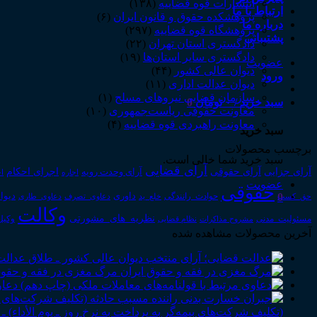
انتشارات قوه قضاییه
(۱۳۸)
ارتباط با ما
پژوهشکده حقوق و قانون ایران
(۶)
درباره ما
پژوهشگاه قوه قضاییه
(۲۹۷)
پشتیبانی
دادگستری استان تهران
(۲۲)
دادگستری سایر استان‌ها
(۱۹)
عضویت
دیوان عالی کشور
(۴۴)
ورود
دیوان عدالت اداری
(۱۱)
سازمان قضایی نیروهای مسلح
(۱)
سبد خرید /
۰
تومان
0
معاونت حقوقی ریاست‌جمهوری
(۱۰)
معاونت راهبردی قوه قضاییه
(۴)
سبد خرید
برچسب محصولات
سبد خرید شما خالی است.
آرای قضایی
آرای حقوقی
آرای جزایی
اجرای احکام
آرای وحدت رویه
اجاره
اج
عضویت
حقوقی
0
داوری
دیوا
حق_کسب
حوادث_رانندگی
خلع_ید
دعاوی_تصرف
دعاوی_طاری
وکالت
نظریه_های_مشورتی
مسئولیت_مدنی
نظام قضایی
وکیل
مشروح مذاکرات
آخرین محصولات مشاهده شده
عدالت
مرگ مغزی در فقه و حقوق
دعاو
(تکلیف شرکت‌های بیمه‌گر به پرداخت به نرخ روز ـ یوم الأداء) ـ رأی وحدت