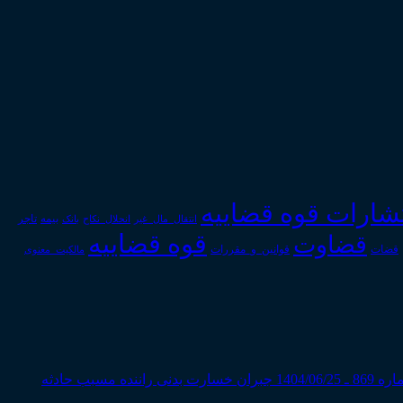
تشارات قوه قضاییه
انتقال_مال_غیر
انحلال_نکاح
بانک
بیمه
تاجر
قوه قضاییه
قضاوت
قوانین_و_مقررات
قضات
مالکیت_معنوی
جبران خسارت بدنی راننده مسبب حادثه