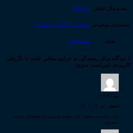
ماه و سال انتشار
دی 1403
دسته‌بندی موضوعی
منابع دوره کارآموزی قضاوت
مؤلف
مهدی آقایی
2 دیدگاه برای
رسیدگی به جرایم منافی عفت با نگرشی
کاربردی (ویراست سوم)
نمره
4
از 5
حمید
–
تیر ۲۲, ۱۴۰۲
مدت هاست منتظر چاپ هفتم هستیم اما همچنان نوشته
ناموجود