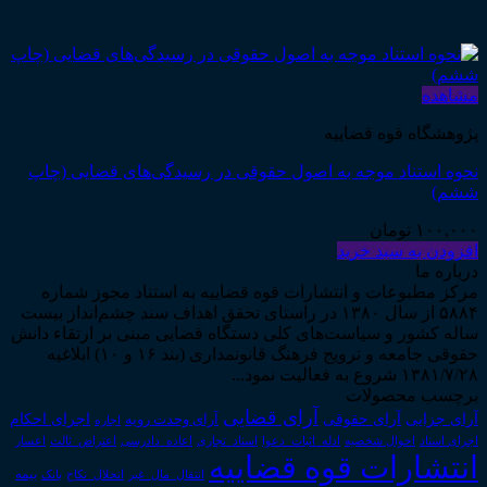
مشاهده
پژوهشگاه قوه قضاییه
نحوه استناد موجه به اصول حقوقی در رسیدگی‌های قضایی (چاپ
ششم)
۱۰۰,۰۰۰
تومان
افزودن به سبد خرید
درباره ما
مرکز مطبوعات و انتشارات قوه قضاییه به استناد مجوز شماره
۵۸۸۴ از سال ۱۳۸۰ در راستای تحقق اهداف سند چشم‌انداز بیست
ساله کشور و سیاست‌های کلی دستگاه قضایی مبنی بر ارتقاء دانش
حقوقی جامعه و ترویج فرهنگ قانونمداری (بند ۱۶ و ۱۰) ابلاغیه
۱۳۸۱/۷/۲۸ شروع به فعالیت نمود...
برچسب محصولات
آرای قضایی
آرای حقوقی
آرای جزایی
اجرای احکام
آرای وحدت رویه
اجاره
اجرای اسناد
احوال شخصیه
اسناد_تجاری
اعتراض_ثالث
اعسار
ادله_اثبات_دعوا
اعاده_دادرسی
انتشارات قوه قضاییه
انتقال_مال_غیر
انحلال_نکاح
بانک
بیمه