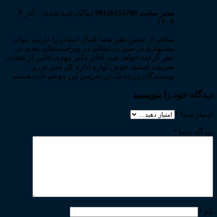
مدیر سایت 09126151700
(مالک تایید شده)
–
آذر ۳,
۱۴۰۴
سلام، از حسن نظر شما کمال امتنان را داریم، موارد
پیشنهادی در صورت امکان در ویراست‌های بعدی در
نظر گرفته خواهد شد، آقای دکتر مهدی آقایی از قضات
شریف، اساتید خوش آوازه اداره کل آموزش و
نویسندگان درجه یک در تدریس این موضوعات هستند
دیدگاه خود را بنویسید
امتیاز شما
*
دیدگاه شما
*
نام
*