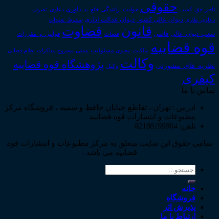
حقوقی
داوری
تاجر
حق_کسب
حوادث_رانندگی
خلع_ید
دعاوی_تصرف
دیوان عدالت اداری
دیوان عالی کشور
سقوط_تعهدات
دعاوی_طاری
قانون
قضاوت
قوانین_و_مقررات
شعب_دیوان_عالی
قاضی
قضات
قوه قضاییه
مالکیت_معنوی
مسئولیت_مدنی
نظام قضایی
مشروح مذاکرات
وکالت
پژوهشگاه قوه قضاییه
نظریه_های_مشورتی
وکیل
کیفری
تماس با ما
آدرس : تهران ، تقاطع خیابان حافظ و سمیه ، فروشگاه مرکز
مطبوعات و انتشارات قوه قضاییه
تلفن: 02188199904
تمامی حقوق این سایت متعلق به مرکز مطبوعات و انتشارات قوه
قضاییه می باشد .
جستجو
برای:
خانه
فروشگاه
پذیرش اثر
ارتباط با ما