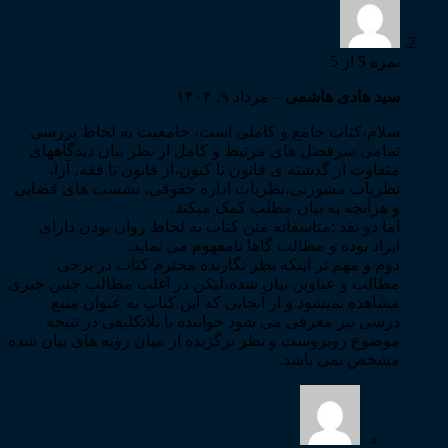
نمره
5
از 5
سید هادی هاشمی
–
مرداد ۹, ۱۴۰۴
سلام،کتاب جامع و کاملی است، جامعیت به لحاظ بررسی
تمامی سرفصل های مرتبط و کامل از نظر بیان دیدگاههای
متفاوت از گذشته ی قانون تا کنون،از قانون تا فقه، آرا،
نظریات مشورتی،نظریات اداره حقوقی، نشست های قضایی
و هرآنچه به بیان مطلب کمک میکند.
اما دو نقد :متاسفانه متن کتاب به لحاظ روان بودن دارای
ایراد بوده و مطالب گاها نامفهوم می نماید.
دوم و مهم تر اینکه نظر نگارنده محترم کتاب در برخی
مطالب و عناوین بیان شده،لیکن در اغلب مطالب چنین چیزی
مشاهده نمیشود و از آنجایی که این کتاب به عنوان منبع
درسی نیز معرفی می شود خواننده با بلاتکلیفی در نتیجه
موضوع روبروست و نظر برگزیده از میان رویه های بیان شده
مشخص نمی باشد.