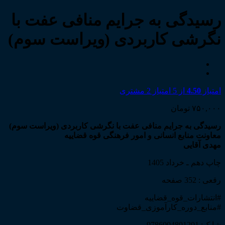
رسیدگی به جرایم منافی عفت با
نگرشی کاربردی (ویراست سوم)
امتیاز
4.50
از 5 امتیاز
2
مشتری
۷۵۰,۰۰۰
تومان
رسیدگی به جرایم منافی عفت با نگرشی کاربردی (ویراست سوم)
معاونت منابع انسانی و امور فرهنگی قوه قضاییه
مهدی آقایی
چاپ دهم ـ خرداد 1405
رقعی : 352 صفحه
#انتشارات_قوه_قضاییه
#منابع_دوره_کارآموزی_قضاوت
شابک: 9786004801201