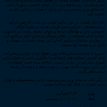
تدابیر لازم برای حفظ و حمایت از محیط زیست سالم و امن، تدابیر
کیفری هستند؛ زیرا محیط زیست از آن­چنان اهمیتی برخوردار است
که متجاوزین و معترضین به آن را باید با مجازات و تدابیر کیفری
عقوبت کرد.
نکته حائز اهمیت در مورد تدابیر کیفری این است که چون جرایم
زیست‌­محیطی، جرایمی بدون قربانی هستند و عموماً شاکی
خصوصی ندارد و نهادهای ذی­ربط و متولی محیط زیست نیز دلسوزی
چندانی نشان نمی­دهند، در مقام رسیدگی و صدور حکم مرتکبین آن،
در مواردی مماشات می­شود که این امر موجب جسارت متهمان و
تکرار جرم توسط آن­ها می­شود.
امروزه با توجه به دستاوردهای نوین حقوق جزا و قوانین و مقررات
جدید کیفری، مجازات­‌های اجتماعی یا جایگزین حبس به عنوان تدابیر
کیفری پیشرفته در دنیا به رسمیت شناخته شده است. استفاده از
این تدابیر می­تواند اقدام مهمی در جهت حفظ و حمایت از محیط
زیست تلقی گردد.
در این کتاب به بحث و بررسی پیرامون جرایم زیست­محیطی و انواع
تدابیر کیفری در قبال آن­ها پرداخته می­شود.
وزن
0.20 کیلوگرم
ابعاد
1 × 15 × 22 سانتیمتر