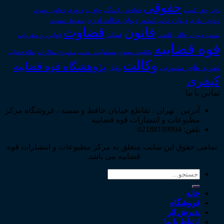
حقوقی
داوری
تاجر
حق_کسب
حوادث_رانندگی
خلع_ید
دعاوی_تصرف
دیوان عدالت اداری
دیوان عالی کشور
سقوط_تعهدات
دعاوی_طاری
قانون
قضاوت
قوانین_و_مقررات
شعب_دیوان_عالی
قاضی
قضات
قوه قضاییه
مالکیت_معنوی
مسئولیت_مدنی
نظام قضایی
مشروح مذاکرات
وکالت
پژوهشگاه قوه قضاییه
نظریه_های_مشورتی
وکیل
کیفری
تماس با ما
آدرس : تهران ، تقاطع خیابان حافظ و سمیه ، فروشگاه مرکز
مطبوعات و انتشارات قوه قضاییه
تلفن: 02188199904
تمامی حقوق این سایت متعلق به مرکز مطبوعات و انتشارات قوه
قضاییه می باشد .
جستجو
برای:
خانه
فروشگاه
پذیرش اثر
ارتباط با ما