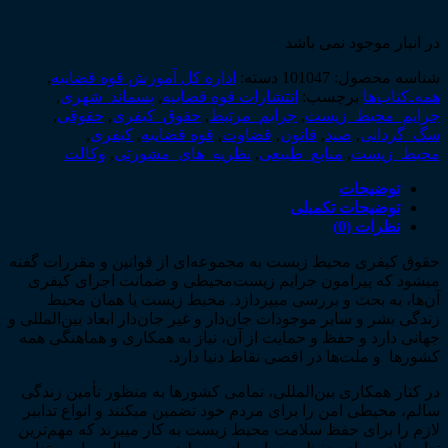
در انبار موجود نمی باشد
شناسه محصول:
101047
دسته:
اداره کل آموزش قوه قضاییه
,
همه‌ـ‌کتاب‌ها
برچسب:
انتشارات قوه قضاییه
,
پسماند_شهری
,
جرایم_محیط_زیست
,
جرایم_مرتبط
,
حقوق_کیفری
,
حقوقی
,
سگ_گردانی
,
صید
,
قانون
,
قضاوت
,
قوه قضاییه
,
کیفری
,
محیط_زیست
,
منابع_طبیعی
,
نظریه_های_مشورتی
,
وکالت
توضیحات
توضیحات تکمیلی
نظرات (0)
حقوق کیفری محیط زیست به مجموعه­‌ای از قوانین و مقررات گفته
می­شود که پیرامون جرایم زیست­‌محیطی و ضمانت اجرای کیفری
آن‌­ها، به بحث و بررسی می­پردازد. محیط زیست یا همان محیط
زندگی بشر و سایر موجودات جان‌دار و غیر جان‌دار ابعاد بین‌­المللی و
جهانی دارد و حفظ و حمایت از آن، نیاز به همکاری و هماهنگی همه
کشورها و ملت‌­ها در اقصی نقاط دنیا دارد.
در کنار همکاری بین‌­المللی، تمامی کشورها به منظور تأمین زندگی
سالم، محیطی امن را برای مردم خود تضمین می­کنند و انواع تدابیر
لازم را برای حفظ سلامت محیط زیست به کار می­برند که مهم‌­ترین