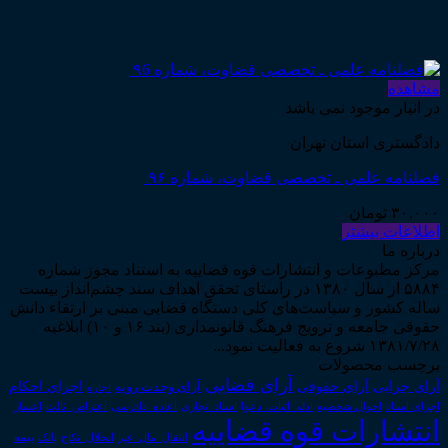
مشاهده
در انبار موجود نمی باشد
دادگستری استان تهران
فصلنامه علمی ـ تخصصی قضاوت، شماره ۹۶
۳۰,۰۰۰
تومان
اطلاعات بیشتر
درباره ما
مرکز مطبوعات و انتشارات قوه قضاییه به استناد مجوز شماره
۵۸۸۴ از سال ۱۳۸۰ در راستای تحقق اهداف سند چشم‌انداز بیست
ساله کشور و سیاست‌های کلی دستگاه قضایی مبنی بر ارتقاء دانش
حقوقی جامعه و ترویج فرهنگ قانونمداری (بند ۱۶ و ۱۰) ابلاغیه
۱۳۸۱/۷/۲۸ شروع به فعالیت نمود...
برچسب محصولات
آرای قضایی
آرای حقوقی
آرای جزایی
اجرای احکام
آرای وحدت رویه
اجاره
اجرای اسناد
احوال شخصیه
اسناد_تجاری
اعتراض_ثالث
اعسار
ادله_اثبات_دعوا
اعاده_دادرسی
انتشارات قوه قضاییه
انتقال_مال_غیر
انحلال_نکاح
بانک
بیمه