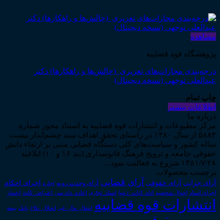
مشاهده
پژوهشگاه قوه قضاییه
درجه‌بندی مجازات‌های تعزیری (چالش‌ها و راهکارها) دکتر
عبدالعلی توجهی (نسخه دیجیتال)
چاپ تمام
اطلاعات بیشتر
درباره ما
مرکز مطبوعات و انتشارات قوه قضاییه به استناد مجوز شماره
۵۸۸۴ از سال ۱۳۸۰ در راستای تحقق اهداف سند چشم‌انداز بیست
ساله کشور و سیاست‌های کلی دستگاه قضایی مبنی بر ارتقاء دانش
حقوقی جامعه و ترویج فرهنگ قانونمداری (بند ۱۶ و ۱۰) ابلاغیه
۱۳۸۱/۷/۲۸ شروع به فعالیت نمود...
برچسب محصولات
آرای قضایی
آرای حقوقی
آرای جزایی
اجرای احکام
آرای وحدت رویه
اجاره
اجرای اسناد
احوال شخصیه
اسناد_تجاری
اعتراض_ثالث
اعسار
ادله_اثبات_دعوا
اعاده_دادرسی
انتشارات قوه قضاییه
انتقال_مال_غیر
انحلال_نکاح
بانک
بیمه