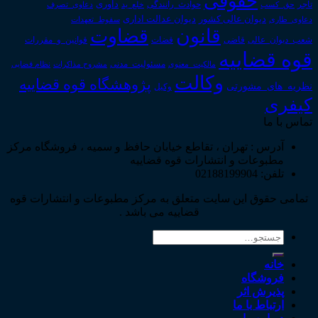
حقوقی
داوری
تاجر
حق_کسب
حوادث_رانندگی
خلع_ید
دعاوی_تصرف
دیوان عدالت اداری
دیوان عالی کشور
سقوط_تعهدات
دعاوی_طاری
قانون
قضاوت
قوانین_و_مقررات
شعب_دیوان_عالی
قاضی
قضات
قوه قضاییه
مالکیت_معنوی
مسئولیت_مدنی
نظام قضایی
مشروح مذاکرات
وکالت
پژوهشگاه قوه قضاییه
نظریه_های_مشورتی
وکیل
کیفری
تماس با ما
آدرس : تهران ، تقاطع خیابان حافظ و سمیه ، فروشگاه مرکز
مطبوعات و انتشارات قوه قضاییه
تلفن: 02188199904
تمامی حقوق این سایت متعلق به مرکز مطبوعات و انتشارات قوه
قضاییه می باشد .
جستجو
برای:
خانه
فروشگاه
پذیرش اثر
ارتباط با ما