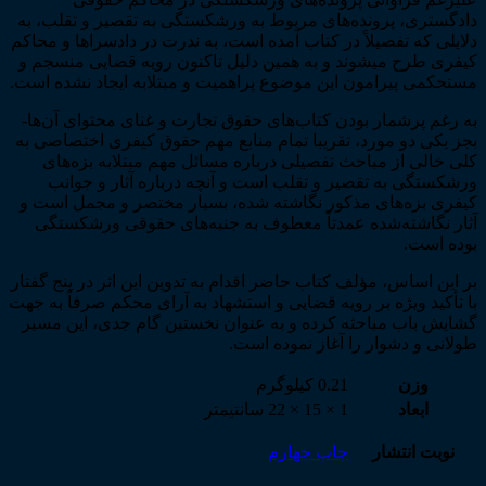
دادگستری، پرونده­‌های مربوط به ورشکستگی به تقصیر و تقلب، به
دلایلی که تفصیلاً در کتاب آمده است، به ندرت در دادسراها و محاکم
کیفری طرح می­شوند و به همین دلیل تاکنون رویه قضایی منسجم و
مستحکمی پیرامون این موضوع پراهمیت و مبتلابه ایجاد نشده است.
به رغم پرشمار بودن کتاب­‌های حقوق تجارت و غنای محتوای آن­‌ها­
بجز یکی دو مورد، تقریبا تمام منابع مهم حقوق کیفری اختصاصی به­‌
کلی خالی از مباحث تفصیلی درباره مسائل مهم مبتلابه بزه‌­های
ورشکستگی به تقصیر و تقلب است و آنچه درباره آثار و جوانب
کیفری بزه­‌های مذکور نگاشته شده، بسیار مختصر و مجمل است و
آثار نگاشته‌­شده عمدتاً معطوف به جنبه­‌های حقوقی ورشکستگی
بوده است.
بر این اساس، مؤلف کتاب حاضر اقدام به تدوین این اثر در پنج گفتار
با تأکید ویژه بر رویه قضایی و استشهاد به آرای محکم صرفاً به جهت
گشایش باب مباحثه کرده و به عنوان نخستین گام جدی، این مسیر
طولانی و دشوار را آغاز نموده است.
وزن
0.21 کیلوگرم
ابعاد
1 × 15 × 22 سانتیمتر
نوبت انتشار
چاپ چهارم