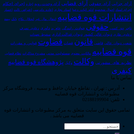
آرای قضایی
آرای حقوقی
آرای جزایی
اجرای احکام
آرای وحدت رویه
اجاره
اجرای اسناد
احوال شخصیه
اسناد_تجاری
اعتراض_ثالث
اعسار
ادله_اثبات_دعوا
اعاده_دادرسی
انتشارات قوه قضاییه
انتقال_مال_غیر
انحلال_نکاح
بانک
بیمه
حقوقی
داوری
تاجر
حق_کسب
حوادث_رانندگی
خلع_ید
دعاوی_تصرف
دیوان عدالت اداری
دیوان عالی کشور
سقوط_تعهدات
دعاوی_طاری
قانون
قضاوت
قوانین_و_مقررات
شعب_دیوان_عالی
قاضی
قضات
قوه قضاییه
مالکیت_معنوی
مسئولیت_مدنی
نظام قضایی
مشروح مذاکرات
وکالت
پژوهشگاه قوه قضاییه
نظریه_های_مشورتی
وکیل
کیفری
تماس با ما
آدرس : تهران ، تقاطع خیابان حافظ و سمیه ، فروشگاه مرکز
مطبوعات و انتشارات قوه قضاییه
تلفن: 02188199904
تمامی حقوق این سایت متعلق به مرکز مطبوعات و انتشارات قوه
قضاییه می باشد .
جستجو
برای: