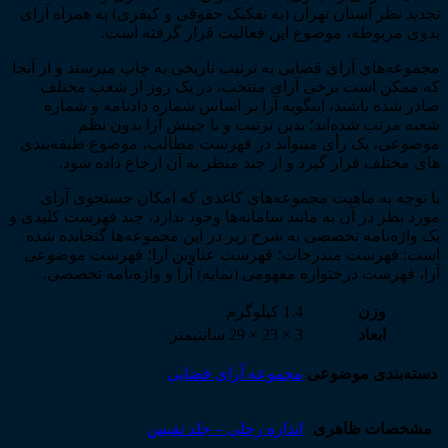
تجدید نظر استان تهران (به تفکیک حقوقی و کیفری) به همراه آرای
بدوی مربوطه، موضوع این فعالیت قرار گرفته است.
مجموعه­‌های آرای قضایی به ترتیب تاریخی به چاپ می­رسند و از آن­جا
که ممکن است برخی آرای منتخب، در یک روز از شعب مختلف
صادر شده باشند، این­گونه آرا بر اساس شماره دادنامه و شماره
شعبه مرتب شده‌­اند؛ بدین ترتیب و با چینش آرا بدون نظم
موضوعی، یک رأی می­تواند در فهرست مطالب، موضوع طبقه­‌بندی­‌
های مختلف قرار گیرد و از چند منظر به آن ارجاع داده شود.
با توجه به ماهیت مجموعه­‌های کاغذی که امکان جستجوی آرای
مورد نظر در آن به مانند سامانه­‌ها وجود ندارد، چند فهرست کلیدی و
یک واژه‌­نامه تخصصی به شرح زیر در این مجموعه‌­ها گنجانده شده
است: فهرست مندرجات؛ فهرست عناوین آرا؛ فهرست موضوعی
آرا، فهرست درختواره مفهومی (نمایه) آرا و واژه‌­نامه تخصصی.
وزن
1.4 کیلوگرم
ابعاد
3 × 23 × 29 سانتیمتر
دسته‌بندی موضوعی
مجموعه آرای قضایی
مشخصات ظاهری
اندازه رحلی – جلد نفیس