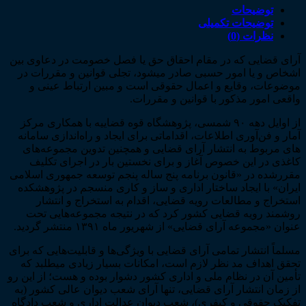
حقوقی
توضیحات
ـ
توضیحات تکمیلی
پاییز1394
نظرات (0)
عدد
آرای قضایی که در مقام احقاق حق یا فصل خصومت در دعاوی بین
اشخاص و یا امور حسبی صادر می­شود، تجلی قوانین و مقررات در
موضوعات، وقایع و اعمال حقوقی است و مبین ارتباط عینی و
واقعی امور مذکور با قوانین و مقررات.
از اوایل دهه ۹۰ شمسی، پژوهشگاه قوه قضاییه با همکاری مرکز
آمار و فن‌­آوری اطلاعات، اقداماتی برای ایجاد و راه‌­اندازی سامانه­‌
های مربوط به انتشار آرای قضایی و همچنین تدوین مجموعه‌­های
کاغذی در این خصوص آغاز و برای نخستین بار در اجرای تکلیف
مقررشده در «قانون برنامه پنج ساله پنجم توسعه جمهوری اسلامی
ایران» با ایجاد ساختار اداری و ساز و کاری منسجم در پژوهشکده
استخراج و مطالعات رویه قضایی، اقدام به استخراج و انتشار
روشمند رویه قضایی کشور کرد که در نتیجه مجموعه­‌هایی تحت
عنوان «مجموعه آرای قضایی» از شهریور ماه ۱۳۹۱ منتشر گردید.
مسلماً انتشار تمامی آرای قضایی با ویژگی­‌ها و قابلیت‌­هایی که برای
تحقق اهداف مد نظر لازم است، امکانات بسیار زیادی می­طلبد که
تأمین آن در نظام ملی و اداری کشور دشوار بوده و هست؛ از این رو
از زمان انتشار آرای قضایی، تنها آرای شعب دیوان عالی کشور (به
تفکیک حقوقی و کیفری)، شعب دیوان عدالت اداری و شعب دادگاه