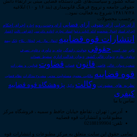
ساله کشور و سیاست‌های کلی دستگاه قضایی مبنی بر ارتقاء دانش
حقوقی جامعه و ترویج فرهنگ قانونمداری (بند ۱۶ و ۱۰) ابلاغیه
۱۳۸۱/۷/۲۸ شروع به فعالیت نمود...
برچسب محصولات
آرای قضایی
آرای حقوقی
آرای جزایی
اجرای احکام
آرای وحدت رویه
اجاره
اجرای اسناد
احوال شخصیه
اسناد_تجاری
اعتراض_ثالث
اعسار
ادله_اثبات_دعوا
اعاده_دادرسی
انتشارات قوه قضاییه
انتقال_مال_غیر
انحلال_نکاح
بانک
بیمه
حقوقی
داوری
تاجر
حق_کسب
حوادث_رانندگی
خلع_ید
دعاوی_تصرف
دیوان عدالت اداری
دیوان عالی کشور
سقوط_تعهدات
دعاوی_طاری
قانون
قضاوت
قوانین_و_مقررات
شعب_دیوان_عالی
قاضی
قضات
قوه قضاییه
مالکیت_معنوی
مسئولیت_مدنی
نظام قضایی
مشروح مذاکرات
وکالت
پژوهشگاه قوه قضاییه
نظریه_های_مشورتی
وکیل
کیفری
تماس با ما
آدرس : تهران ، تقاطع خیابان حافظ و سمیه ، فروشگاه مرکز
مطبوعات و انتشارات قوه قضاییه
تلفن: 02188199904
تمامی حقوق این سایت متعلق به مرکز مطبوعات و انتشارات قوه