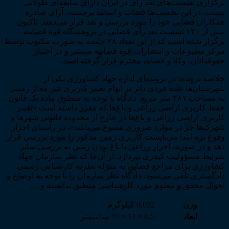
برگزاری نشست‌های نقد رأی در ایران دارای سابقه‌ای طولانی
نیست. در این نشست‌ها قضات و اساتید برجسته، آرای صادره
همکاران قضایی خود را مورد بررسی و نقد قرار می‌دهند. تاکنون
بیش از ۱۲۰ نشست نقد رأی قضایی در پژوهشگاه قوه قضاییه
برگزار شده است که از این تعداد ۲۸ جلسه به صورت مکتوب توسط
مرکز مطبوعات و انتشارات قوه قضاییه منتشر و در اختیار
حقوقدانان، وکلا و قضات محترم قرار گرفته است.
خلاصه پرونده: در پرونده‌ای اداره جهاد کشاورزی یکی از
شهرستان‌ها علیه فردی دائر بر اتهام تغییر کاربری غیر مجاز زمینی
به مساحت ۴۸۱ متر مربع، دادگاه با توجه به منطوق ماده یک قانون
حفظ کاربری اراضی زراعی و باغ‌ها که مقرر داشته است «تغییر
کاربری اراضی زراعی و باغ‌ها در خارج از محدوده قانونی شهرها و
شهرک‌ها جز در موارد ضروری ممنوع می‌باشد»، در راستای احراز
وقوع بزه ابتدا می‌بایست کاربری زمین مذکور را مورد بررسی قرار
دهد و در صورت احراز زراعی یا باغ بودن زمین به بررسی سایر
شرایط مسؤولیت کیفری بپردازد. از آن‌جا که نظر سازمان جهاد
کشاورزی برای مراجع قضایی به منزله نظریه کارشناس رسمی
دادگستری تلقی می‌شود، دادگاه نظر سازمان را با توجه به اوضاع و
احوال محقق و معلوم مورد کارشناسی منطبق ندانسته و …
وزن
0.032 کیلوگرم
ابعاد
0.5 × 11 × 19 سانتیمتر