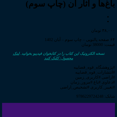
باغ‌ها و آثار آن (چاپ سوم)
۳۸,۰۰۰
تومان
۶۴ صفحه پالتویی – چاپ سوم – آبان 1402
قیمت: 38000 تومان
نسخه الکترونیک این کتاب را در کتابخوان فیدیبو بخوانید.
لینک
محصول: کلیک کنید
#پژوهشگاه_قوه_قضاییه
#انتشارات_قوه_قضاییه
#اراضی #کاربری_زمین
#دعاوی #باغ #مرور_زمان
#تغییر_کاربری #تشخیص_اراضی
شابک: 9786229724248