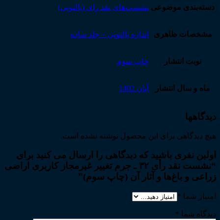
دسته‌بندی موضوعی
نشست‌های نقد رای (پالتویی)
مشخصات ظاهری
اندازه پالتویی – جلد ساده
نوبت انتشار
چاپ سوم
ماه و سال انتشار
آبان 1402
دیدگاهها
هیچ دیدگاهی برای این محصول نوشته نشده است.
اولین نفری باشید که دیدگاهی را ارسال می کنید برای
“نشست نقد رأی ۳۲ ـ جرم تغییر غیرمجاز کاربری اراضی
زراعی و باغ‌ها و آثار آن (چاپ سوم)”
امتیاز شما
*
دیدگاه شما
*