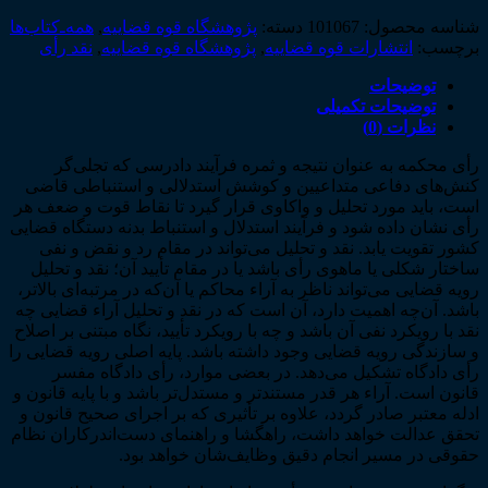
شناسه محصول:
101067
دسته:
پژوهشگاه قوه قضاییه
,
همه‌ـ‌کتاب‌ها
برچسب:
انتشارات قوه قضاییه
,
پژوهشگاه قوه قضاییه
,
نقد رأی
توضیحات
توضیحات تکمیلی
نظرات (0)
رأی محکمه به عنوان نتیجه و ثمره فرآیند دادرسی که تجلی‌گر
کنش‌های دفاعی متداعیین و کوشش استدلالی و استنباطی قاضی
است، باید مورد تحلیل و واکاوی قرار گیرد تا نقاط قوت و ضعف هر
رأی نشان داده شود و فرآیند استدلال و استنباط بدنه دستگاه قضایی
کشور تقویت یابد. نقد و تحلیل می‌تواند در مقام رد و نقض و نفی
ساختار شکلی یا ماهوی رأی باشد یا در مقام تأیید آن؛ نقد و تحلیل
رویه قضایی می‌تواند ناظر به آراء محاکم یا آن‌که در مرتبه‌ای بالاتر،
باشد. آن‌چه اهمیت دارد، آن است که در نقد و تحلیل آراء قضایی چه
نقد با رویکرد نفی آن باشد و چه با رویکرد تأیید، نگاه مبتنی بر اصلاح
و سازندگی رویه قضایی وجود داشته باشد. پایه اصلی رویه قضایی را
رأی دادگاه تشکیل می‌دهد. در بعضی موارد، رأی دادگاه مفسر
قانون است. آراء هر قدر مستندتر و مستدل‌تر باشد و با پایه قانون و
ادله معتبر صادر گردد، علاوه بر تأثیری که بر اجرای صحیح قانون و
تحقق عدالت خواهد داشت، راهگشا و راهنمای دست‌اندرکاران نظام
حقوقی در مسیر انجام دقیق وظایف‌شان خواهد بود.