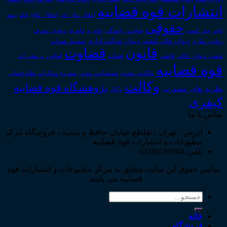
انتشارات قوه قضاییه
انتقال_مال_غیر
انحلال_نکاح
بانک
بیمه
حقوقی
داوری
تاجر
حق_کسب
حوادث_رانندگی
خلع_ید
دعاوی_تصرف
دیوان عدالت اداری
دیوان عالی کشور
سقوط_تعهدات
دعاوی_طاری
قانون
قضاوت
قوانین_و_مقررات
شعب_دیوان_عالی
قاضی
قضات
قوه قضاییه
مالکیت_معنوی
مسئولیت_مدنی
نظام قضایی
مشروح مذاکرات
وکالت
پژوهشگاه قوه قضاییه
نظریه_های_مشورتی
وکیل
کیفری
تماس با ما
آدرس : تهران ، تقاطع خیابان حافظ و سمیه ، فروشگاه مرکز
مطبوعات و انتشارات قوه قضاییه
تلفن: 02188199904
تمامی حقوق این سایت متعلق به مرکز مطبوعات و انتشارات قوه
قضاییه می باشد .
جستجو
برای:
خانه
فروشگاه