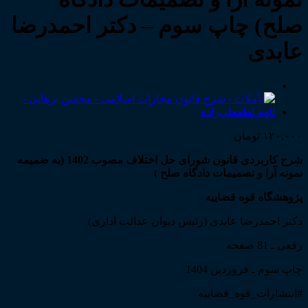
صلح) چاپ سوم – دکتر احمدرضا
عابدی
۱۲۰,۰۰۰
تومان
شرح کاربردی قانون شورای حل اختلاف مصوب 1402 (به ضمیمه
نمونه آرا و تصمیمات دادگاه صلح )
پژوهشگاه قوه قضاییه
دکتر احمدرضا عابدی (رئیس دیوان عدالت اداری)
رقعی ـ 81 صفحه
چاپ سوم ـ فروردین 1404
#انتشارات_قوه_قضاییه