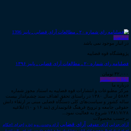
مشاهده
در انبار موجود نمی باشد
پژوهشگاه قوه قضاییه
فصلنامه رای شماره ۲۰ ـ مطالعات آرای قضایی ـ پاییز ۱۳۹۶
۳۲,۰۰۰
تومان
اطلاعات بیشتر
درباره ما
مرکز مطبوعات و انتشارات قوه قضاییه به استناد مجوز شماره
۵۸۸۴ از سال ۱۳۸۰ در راستای تحقق اهداف سند چشم‌انداز بیست
ساله کشور و سیاست‌های کلی دستگاه قضایی مبنی بر ارتقاء دانش
حقوقی جامعه و ترویج فرهنگ قانونمداری (بند ۱۶ و ۱۰) ابلاغیه
۱۳۸۱/۷/۲۸ شروع به فعالیت نمود...
برچسب محصولات
آرای قضایی
آرای حقوقی
آرای جزایی
اجرای احکام
آرای وحدت رویه
اجاره
اجرای اسناد
احوال شخصیه
اسناد_تجاری
اعتراض_ثالث
اعسار
ادله_اثبات_دعوا
اعاده_دادرسی