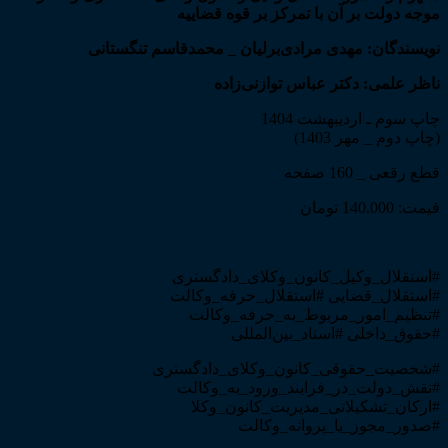
موجه دولت بر آن با تمرکز بر قوه قضاییه
نویسندگان: مهدی مرادی‌برلیان _ محمدقاسم تنگستانی
ناظر علمی: دکتر عباس توازنی‌زاده
چاپ سوم ـ اردیبهشت 1404
(چاپ دوم _ مهر 1403)
قطع رقعی _ 160 صفحه
قیمت: 140.000 تومان
#استقلال_وکیل_کانون_وکلای_دادگستری
#استقلال_قضایی #استقلال_حرفه_وکالت
#تنظیم_امور_مربوط_به_حرفه_وکالت
#حقوق_داخلی #اسناد_بین‌المللی
#شخصیت_حقوقی_کانون_وکلای_دادگستری
#نقش_دولت_در_فرایند_ورود_به_وکالت
#ارکان_تشکیلاتی_مدیریت_کانون_وکلا
#صدور_مجوز_یا_پروانه_وکالت