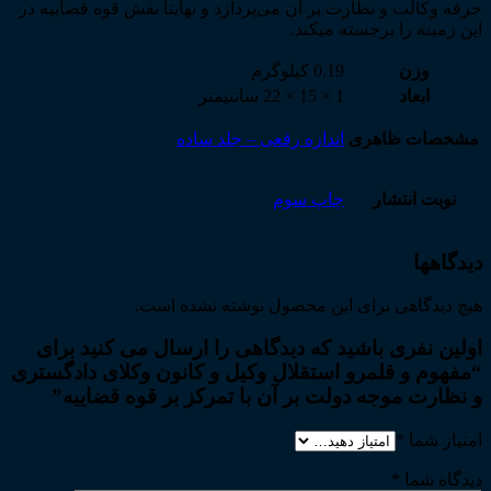
حرفه وکالت و نظارت بر آن می‌پردازد و نهایتاً نقش قوه قضاییه در
این زمینه را برجسته می­کند.
وزن
0.19 کیلوگرم
ابعاد
1 × 15 × 22 سانتیمتر
مشخصات ظاهری
اندازه رقعی – جلد ساده
نوبت انتشار
چاپ سوم
دیدگاهها
هیچ دیدگاهی برای این محصول نوشته نشده است.
اولین نفری باشید که دیدگاهی را ارسال می کنید برای
“مفهوم و قلمرو استقلال وکیل و کانون وکلای دادگستری
و نظارت موجه دولت بر آن با تمرکز بر قوه قضاییه”
امتیاز شما
*
دیدگاه شما
*