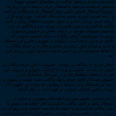
آزادی­‌های بشری و تحقق عدالت، در نظام­­‌های حقوقی تمهیدات
موجه
مختلفی اندیشیده می‌شود تا استقلال حِرف مرتبط با این ارزش‌­ها
دولت
خصوصاً استقلال قضایی تأمین شود. استقلال حرفه وکالت نیز البته
بر
با درجه اهمیت کمتری نسبت به استقلال قضایی، مورد توجه قرار
آن
گرفته است. نوشتار حاضر بر تبیین مفهومی استقلال وکیل و کانون
با
وکلای دادگستری و تعیین قلمرو آن تمرکز دارد و با آگاهی از عدم
تمرکز
جامعیت تحقیقات موجود در ادبیات داخلی در خصوص موضوع
بر
مزبور، با پیش‌­فرض گرفتن وکالت به مثابه خدمتی عمومی که
قوه
نگاهی نو به این حرفه است، می­کوشد تا مفهوم و قلمرو این استقلال
قضاییه
و حدود و میزان نقش دولت در تنظیم و نظارت بر حرفه وکالت را
عدد
به لحاظ مسؤولیت آن در تأمین خدمات عمومی مورد بررسی قرار
دهد.
انتظار می­رود با مطالعه این نوشتار، خصوصاً با تلقی حرفه وکالت به
عنوان یک خدمت عمومی و توجه به الزامات حقوقی و مدیریتی این
امر، از ادعاهای مطلق­گرایانه و در عین حال ساده‌­انگارانه در
خصوص استقلال کامل حرفه و نهاد وکالت دست شست و مفهوم و
حدود این استقلال را در ارتباط با وظایفی که دولت (در مفهوم عام
خود) در تأمین خدمات عمومی بر عهده دارد، در نظر گرفت.
بر این اساس، تحقیق پیش رو با بحث­‌های مفهومی و مبنایی از
استقلال وکیل و کانون وکلای دادگستری آغاز خواهد شد؛ سپس با
تبیین وکالت دادگستری به عنوان یک خدمت عمومی و در پرتو آن، به
بررسی حدود و قلمرو نقش دولت در تنظیم امور مختلف مربوط به