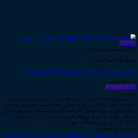
مشاهده
در انبار موجود نمی باشد
پژوهشگاه قوه قضاییه
نشست نقد رأی ۶ ـ قتل به اعتقاد مهدورالدم بودن مقتول
۸,۰۰۰
تومان
اطلاعات بیشتر
درباره ما
مرکز مطبوعات و انتشارات قوه قضاییه به استناد مجوز شماره
۵۸۸۴ از سال ۱۳۸۰ در راستای تحقق اهداف سند چشم‌انداز بیست
ساله کشور و سیاست‌های کلی دستگاه قضایی مبنی بر ارتقاء دانش
حقوقی جامعه و ترویج فرهنگ قانونمداری (بند ۱۶ و ۱۰) ابلاغیه
۱۳۸۱/۷/۲۸ شروع به فعالیت نمود...
برچسب محصولات
آرای قضایی
آرای حقوقی
آرای جزایی
اجرای احکام
آرای وحدت رویه
اجاره