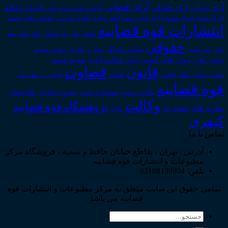
آرای قضایی
آرای حقوقی
آرای جزایی
اجرای احکام
آرای وحدت رویه
اجاره
اجرای اسناد
احوال شخصیه
اسناد_تجاری
اعتراض_ثالث
اعسار
ادله_اثبات_دعوا
اعاده_دادرسی
انتشارات قوه قضاییه
انتقال_مال_غیر
انحلال_نکاح
بانک
بیمه
حقوقی
داوری
تاجر
حق_کسب
حوادث_رانندگی
خلع_ید
دعاوی_تصرف
دیوان عدالت اداری
دیوان عالی کشور
سقوط_تعهدات
دعاوی_طاری
قانون
قضاوت
قوانین_و_مقررات
شعب_دیوان_عالی
قاضی
قضات
قوه قضاییه
مالکیت_معنوی
مسئولیت_مدنی
نظام قضایی
مشروح مذاکرات
وکالت
پژوهشگاه قوه قضاییه
نظریه_های_مشورتی
وکیل
کیفری
تماس با ما
آدرس : تهران ، تقاطع خیابان حافظ و سمیه ، فروشگاه مرکز
مطبوعات و انتشارات قوه قضاییه
تلفن: 02188199904
تمامی حقوق این سایت متعلق به مرکز مطبوعات و انتشارات قوه
قضاییه می باشد .
جستجو
برای: