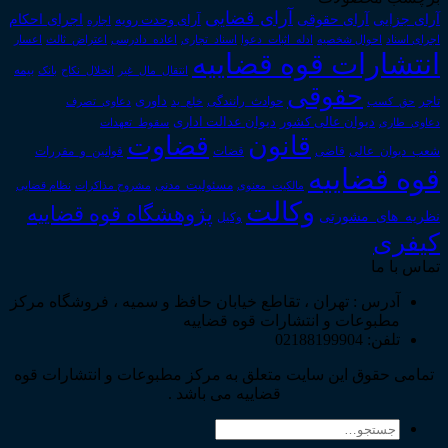
آرای قضایی
آرای حقوقی
آرای جزایی
اجرای احکام
آرای وحدت رویه
اجاره
اجرای اسناد
احوال شخصیه
اسناد_تجاری
اعتراض_ثالث
اعسار
ادله_اثبات_دعوا
اعاده_دادرسی
انتشارات قوه قضاییه
انتقال_مال_غیر
انحلال_نکاح
بانک
بیمه
حقوقی
داوری
تاجر
حق_کسب
حوادث_رانندگی
خلع_ید
دعاوی_تصرف
دیوان عدالت اداری
دیوان عالی کشور
سقوط_تعهدات
دعاوی_طاری
قانون
قضاوت
قوانین_و_مقررات
شعب_دیوان_عالی
قاضی
قضات
قوه قضاییه
مالکیت_معنوی
مسئولیت_مدنی
نظام قضایی
مشروح مذاکرات
وکالت
پژوهشگاه قوه قضاییه
نظریه_های_مشورتی
وکیل
کیفری
تماس با ما
آدرس : تهران ، تقاطع خیابان حافظ و سمیه ، فروشگاه مرکز
مطبوعات و انتشارات قوه قضاییه
تلفن: 02188199904
تمامی حقوق این سایت متعلق به مرکز مطبوعات و انتشارات قوه
قضاییه می باشد .
جستجو
برای: