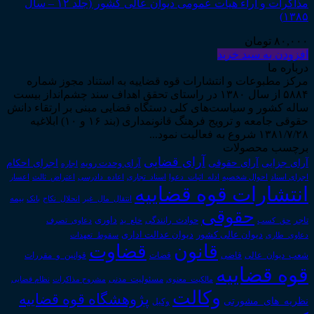
مذاکرات و آراء هیأت عمومی دیوان عالی کشور (جلد ۱۲ – سال
۱۳۸۵)
۸۰,۰۰۰
تومان
افزودن به سبد خرید
درباره ما
مرکز مطبوعات و انتشارات قوه قضاییه به استناد مجوز شماره
۵۸۸۴ از سال ۱۳۸۰ در راستای تحقق اهداف سند چشم‌انداز بیست
ساله کشور و سیاست‌های کلی دستگاه قضایی مبنی بر ارتقاء دانش
حقوقی جامعه و ترویج فرهنگ قانونمداری (بند ۱۶ و ۱۰) ابلاغیه
۱۳۸۱/۷/۲۸ شروع به فعالیت نمود...
برچسب محصولات
آرای قضایی
آرای حقوقی
آرای جزایی
اجرای احکام
آرای وحدت رویه
اجاره
اجرای اسناد
احوال شخصیه
اسناد_تجاری
اعتراض_ثالث
اعسار
ادله_اثبات_دعوا
اعاده_دادرسی
انتشارات قوه قضاییه
انتقال_مال_غیر
انحلال_نکاح
بانک
بیمه
حقوقی
داوری
تاجر
حق_کسب
حوادث_رانندگی
خلع_ید
دعاوی_تصرف
دیوان عدالت اداری
دیوان عالی کشور
سقوط_تعهدات
دعاوی_طاری
قانون
قضاوت
قوانین_و_مقررات
شعب_دیوان_عالی
قاضی
قضات
قوه قضاییه
مالکیت_معنوی
مسئولیت_مدنی
نظام قضایی
مشروح مذاکرات
وکالت
پژوهشگاه قوه قضاییه
نظریه_های_مشورتی
وکیل