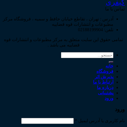
کیفری
تماس با ما
آدرس : تهران ، تقاطع خیابان حافظ و سمیه ، فروشگاه مرکز
مطبوعات و انتشارات قوه قضاییه
تلفن: 02188199904
تمامی حقوق این سایت متعلق به مرکز مطبوعات و انتشارات قوه
قضاییه می باشد .
جستجو
برای:
خانه
فروشگاه
پذیرش اثر
ارتباط با ما
درباره ما
پشتیبانی
ورود
ورود
نام کاربری یا آدرس ایمیل
*