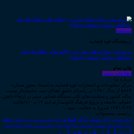
مشاهده
پژوهشگاه قوه قضاییه
درجه‌بندی مجازات‌های تعزیری (چالش‌ها و راهکارها) دکتر
عبدالعلی توجهی (نسخه دیجیتال)
چاپ تمام
اطلاعات بیشتر
درباره ما
مرکز مطبوعات و انتشارات قوه قضاییه به استناد مجوز شماره
۵۸۸۴ از سال ۱۳۸۰ در راستای تحقق اهداف سند چشم‌انداز بیست
ساله کشور و سیاست‌های کلی دستگاه قضایی مبنی بر ارتقاء دانش
حقوقی جامعه و ترویج فرهنگ قانونمداری (بند ۱۶ و ۱۰) ابلاغیه
۱۳۸۱/۷/۲۸ شروع به فعالیت نمود...
برچسب محصولات
آرای قضایی
آرای حقوقی
آرای جزایی
اجرای احکام
آرای وحدت رویه
اجاره
اجرای اسناد
احوال شخصیه
اسناد_تجاری
اعتراض_ثالث
اعسار
ادله_اثبات_دعوا
اعاده_دادرسی
انتشارات قوه قضاییه