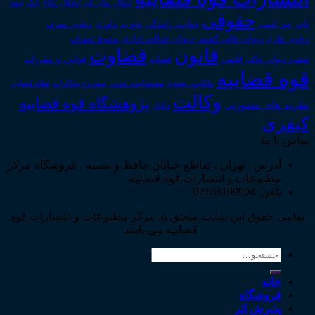
انتقال_مال_غیر
انحلال_نکاح
بانک
بیمه
حقوقی
داوری
تاجر
حق_کسب
حوادث_رانندگی
خلع_ید
دعاوی_تصرف
دیوان عدالت اداری
دیوان عالی کشور
سقوط_تعهدات
دعاوی_طاری
قانون
قضاوت
قوانین_و_مقررات
شعب_دیوان_عالی
قاضی
قضات
قوه قضاییه
مالکیت_معنوی
مسئولیت_مدنی
نظام قضایی
مشروح مذاکرات
وکالت
پژوهشگاه قوه قضاییه
نظریه_های_مشورتی
وکیل
کیفری
تماس با ما
آدرس : تهران ، تقاطع خیابان حافظ و سمیه ، فروشگاه مرکز
مطبوعات و انتشارات قوه قضاییه
تلفن: 02188199904
تمامی حقوق این سایت متعلق به مرکز مطبوعات و انتشارات قوه
قضاییه می باشد .
جستجو
برای:
خانه
فروشگاه
پذیرش اثر