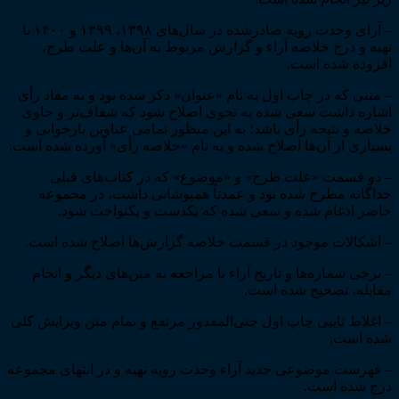
– آرای وحدت رویه صادرشده در سال­‌های ۱۳۹۸، ۱۳۹۹ و ۱۴۰۰ با
تهیه و درج خلاصه آراء و گزارش مربوط به آن‌­ها و علت طرح،
افزوده شده است.
– متنی که در چاپ اول به نام «عنوان» ذکر شده بود و به مفاد رأی
اشاره داشت سعی شده به نحوی اصلاح شود که شفاف‌­تر و حاوی
خلاصه و نتیجه رأی باشد؛ به این منظور تمامی عناوین بازخوانی و
بسیاری از آن­‌ها اصلاح شده و به نام «خلاصه رأی» آورده شده است.
– دو قسمت «علت طرح» و «موضوع» که در کتاب­‌های قبلی
جداگانه مطرح شده بود و عمدتاً هم­پوشانی داشت، در مجموعه
حاضر ادغام شده و سعی شده که یکدست و یکنواخت شود.
– اشکالات موجود در قسمت خلاصه گزارش‌­ها اصلاح شده است.
– برخی شماره­‌ها و تاریخ آراء با مراجعه به متن‌­های دیگر و انجام
مقابله، تصحیح شده است.
– اغلاط تایپی چاپ اول حتی‌­المقدور مرتفع و تمام متن ویرایش کلی
شده است.
– فهرست موضوعی جدید آراء وحدت رویه تهیه و در انتهای مجموعه
درج شده است.