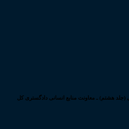
ل (جلد هشتم) ـ معاونت منابع انسانی دادگستری کل