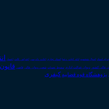
ان
رای اسناد
احوال شخصیه
اسناد_تجاری
اعتراض_ثالث
اعسار
ادله_اثبات_دعوا
اعاده_دادرسی
قانون
دیوان عدالت اداری
ن عالی کشور
سقوط_تعهدات
شعب_دیوان_عالی
قاضی
کیفری
پژوهشگاه قوه قضاییه