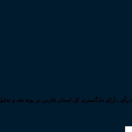
د رأی ـ آرای دادگستری کل استان فارس در بوته نقد و تحلی