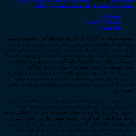
تعزیری
قضاوت
,
قوه قضاییه
,
نظریه_های_مشورتی
,
وکالت
(با
آخرین
توضیحات
اصلاحات
توضیحات تکمیلی
قانونی)
نظرات (3)
ـ
پیشینه سرقت به آغاز زندگی گروهی و شکل­‌گیری مفهوم مالکیت
چاپ
برمی­گردد که همواره با سرزنش و کیفر مردم روبه­‌رو بوده است. به
چهارم
دلیل ارتکاب کم و بیش آسان سرقت در سنجش با جرم‌­هایی چون
عدد
کلاهبرداری و آشکار بودن سود به دست­‌آمده از آن، بخش فراوانی از
جرم‌­های ارتکابی در کشورهای گوناگون در چارچوب آن نمایان می­
شود. امروزه در بیشتر کشورهای جهان به دلیل گوناگونی و
گستردگی سرقت، واکنش­‌های ناهمسان و متفاوتی نیز برای هر یک
از این رفتارها پیش­بینی شده است؛ مانند سرقت ساده، سرقت
همراه با آزار، سرقت در شب، سرقت مسلحانه، سرقت از مکان
عمومی و … .
کتاب سرقت به روش مطالعه موردی نگاشته شده است تا بتواند در
کنار بررسی مواد مربوط به سرقت­‌های تعزیری ساده، مشدد،
مقرون به آزار و مداخله در اموال مسروقه، با واکاوی قوانین مرتبط
و نقل دیدگاه­‌های گوناگون در زمینه مفهوم مال در حقوق کیفری،
قلمروی جرم­‌های قابل گذشت در سرقت تعزیری، شناسایی مرز
معاونت در سرقت و بزه فراهم کردن ابزار برای ارتکاب جرم
سرقت، چگونگی به کار بردن قواعد تعدد و تکرار جرم در بزه