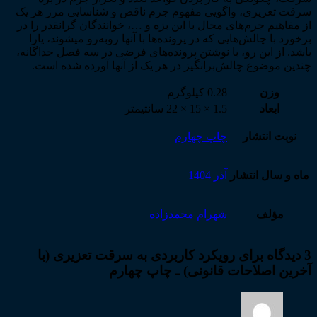
سرقت تعزیری، واگویی مفهوم جرم ناقص و شناسایی مرز هر یک
از مفاهیم جرم­‌های محال با این بزه و …، خوانندگان گرانقدر را در
برخورد با چالش‌­هایی که در پرونده­­‌ها با آن­ها روبه­‌رو می­شوند، یارا
باشد. از این رو، با نوشتن پرونده­‌های فرضی در سه فصل جداگانه،
چندین موضوع چالش‌­برانگیز در هر یک از آن­ها آورده شده است.
وزن
0.28 کیلوگرم
ابعاد
1.5 × 15 × 22 سانتیمتر
نوبت انتشار
چاپ چهارم
ماه و سال انتشار
آذر 1404
مؤلف
شهرام محمدزاده
3 دیدگاه برای
رویکرد کاربردی به سرقت تعزیری (با
آخرین اصلاحات قانونی) ـ چاپ چهارم