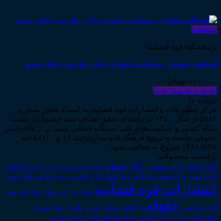
مشاهده
پژوهشگاه قوه قضاییه
اشخاص حقوقی: مسئولیت کیفری و آیین دادرسی (چاپ پنجم)
۱۱۰,۰۰۰
تومان
افزودن به سبد خرید
درباره ما
مرکز مطبوعات و انتشارات قوه قضاییه به استناد مجوز شماره
۵۸۸۴ از سال ۱۳۸۰ در راستای تحقق اهداف سند چشم‌انداز بیست
ساله کشور و سیاست‌های کلی دستگاه قضایی مبنی بر ارتقاء دانش
حقوقی جامعه و ترویج فرهنگ قانونمداری (بند ۱۶ و ۱۰) ابلاغیه
۱۳۸۱/۷/۲۸ شروع به فعالیت نمود...
برچسب محصولات
آرای قضایی
آرای حقوقی
آرای جزایی
اجرای احکام
آرای وحدت رویه
اجاره
اجرای اسناد
احوال شخصیه
اسناد_تجاری
اعتراض_ثالث
اعسار
ادله_اثبات_دعوا
اعاده_دادرسی
انتشارات قوه قضاییه
انتقال_مال_غیر
انحلال_نکاح
بانک
بیمه
حقوقی
داوری
تاجر
حق_کسب
حوادث_رانندگی
خلع_ید
دعاوی_تصرف
دیوان عدالت اداری
دیوان عالی کشور
سقوط_تعهدات
دعاوی_طاری