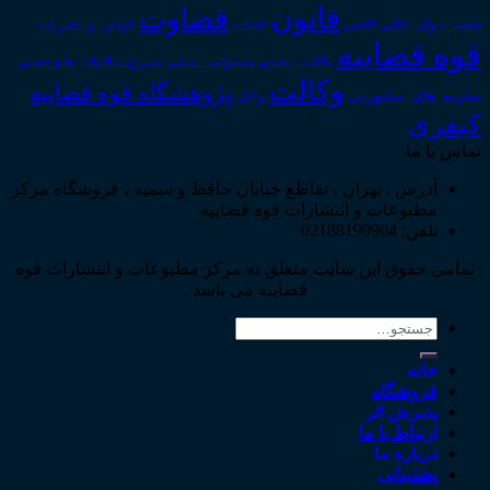
قانون
قضاوت
قوانین_و_مقررات
شعب_دیوان_عالی
قاضی
قضات
قوه قضاییه
مالکیت_معنوی
مسئولیت_مدنی
نظام قضایی
مشروح مذاکرات
وکالت
پژوهشگاه قوه قضاییه
نظریه_های_مشورتی
وکیل
کیفری
تماس با ما
آدرس : تهران ، تقاطع خیابان حافظ و سمیه ، فروشگاه مرکز
مطبوعات و انتشارات قوه قضاییه
تلفن: 02188199904
تمامی حقوق این سایت متعلق به مرکز مطبوعات و انتشارات قوه
قضاییه می باشد .
جستجو
برای:
خانه
فروشگاه
پذیرش اثر
ارتباط با ما
درباره ما
پشتیبانی