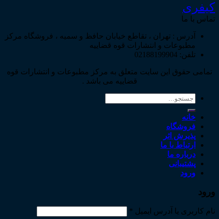
کیفری
تماس با ما
آدرس : تهران ، تقاطع خیابان حافظ و سمیه ، فروشگاه مرکز
مطبوعات و انتشارات قوه قضاییه
تلفن: 02188199904
تمامی حقوق این سایت متعلق به مرکز مطبوعات و انتشارات قوه
قضاییه می باشد .
جستجو
برای:
خانه
فروشگاه
پذیرش اثر
ارتباط با ما
درباره ما
پشتیبانی
ورود
ورود
نام کاربری یا آدرس ایمیل
*