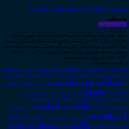
مجموعه آرای قضایی _ تجدیدنظر کیفری _ سالانه ۹۱
چاپ تمام
اطلاعات بیشتر
درباره ما
مرکز مطبوعات و انتشارات قوه قضاییه به استناد مجوز شماره
۵۸۸۴ از سال ۱۳۸۰ در راستای تحقق اهداف سند چشم‌انداز بیست
ساله کشور و سیاست‌های کلی دستگاه قضایی مبنی بر ارتقاء دانش
حقوقی جامعه و ترویج فرهنگ قانونمداری (بند ۱۶ و ۱۰) ابلاغیه
۱۳۸۱/۷/۲۸ شروع به فعالیت نمود...
برچسب محصولات
آرای قضایی
آرای حقوقی
آرای جزایی
اجرای احکام
آرای وحدت رویه
اجاره
اجرای اسناد
احوال شخصیه
اسناد_تجاری
اعتراض_ثالث
اعسار
ادله_اثبات_دعوا
اعاده_دادرسی
انتشارات قوه قضاییه
انتقال_مال_غیر
انحلال_نکاح
بانک
بیمه
حقوقی
داوری
تاجر
حق_کسب
حوادث_رانندگی
خلع_ید
دعاوی_تصرف
دیوان عدالت اداری
دیوان عالی کشور
سقوط_تعهدات
دعاوی_طاری
قانون
قضاوت
قوانین_و_مقررات
شعب_دیوان_عالی
قاضی
قضات
قوه قضاییه
مالکیت_معنوی
مسئولیت_مدنی
نظام قضایی
مشروح مذاکرات
وکالت
پژوهشگاه قوه قضاییه
نظریه_های_مشورتی
وکیل