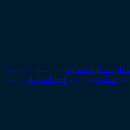
تشارات قوه قضاییه
انتقال_مال_غیر
انحلال_نکاح
بانک
بیمه
تاجر
قوه قضاییه
قضاوت
قوانین_و_مقررات
قضات
مالکیت_معنوی