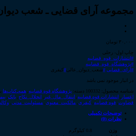
مجموعه آرای قضایی ـ شعب دیوان ع
۳۰,۰۰۰
تومان
چاپ اول- رحلی
#انتشارات_قوه_قضاییه
#پژوهشگاه_قوه_قضاییه
#آرای_قضایی
#
شعب_دیوان_عالی
#
کیفری
در انبار موجود نمی باشد
شناسه محصول:
100332
دسته:
پژوهشگاه قوه قضاییه
,
همه‌ـ‌کتاب‌ها
ب
اعسار
,
انتشارات قوه قضاییه
,
انتقال_مال_غیر
,
انحلال_نکاح
,
بانک
,
بیم
قضاوت
,
قوه قضاییه
,
کیفری
,
مالکیت_معنوی
,
مسئولیت_مدنی
,
وکال
توضیحات تکمیلی
نظرات (0)
وزن
0.8 کیلوگرم