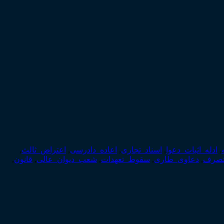
,
ادله_اثبات_دعوا
,
اسناد_تجاری
,
اعاده_دادرسی
,
اعتراض_ثالث
,
تصرف
,
دعاوی_طاری
,
سقوط_تعهدات
,
شعب_دیوان_عالی
,
قانون
,