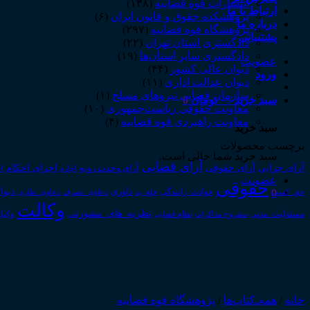
انتشارات قوه قضاییه
(۱۳۸)
ارتباط با ما
پژوهشکده حقوق و قانون ایران
(۶)
درباره ما
پژوهشگاه قوه قضاییه
(۲۹۷)
پشتیبانی
دادگستری استان تهران
(۲۲)
دادگستری سایر استان‌ها
(۱۹)
عضویت
دیوان عالی کشور
(۴۴)
ورود
دیوان عدالت اداری
(۱۱)
سازمان قضایی نیروهای مسلح
(۱)
سبد خرید /
۰
تومان
0
معاونت حقوقی ریاست‌جمهوری
(۱۰)
معاونت راهبردی قوه قضاییه
(۴)
سبد خرید
برچسب محصولات
سبد خرید شما خالی است.
آرای قضایی
آرای حقوقی
آرای جزایی
اجرای احکام
آرای وحدت رویه
اجاره
اج
عضویت
حقوقی
0
داوری
دیوا
حق_کسب
حوادث_رانندگی
خلع_ید
دعاوی_تصرف
دعاوی_طاری
وکالت
نظریه_های_مشورتی
مسئولیت_مدنی
نظام قضایی
وکیل
مشروح مذاکرات
خانه
/
همه‌ـ‌کتاب‌ها
/
پژوهشگاه قوه قضاییه