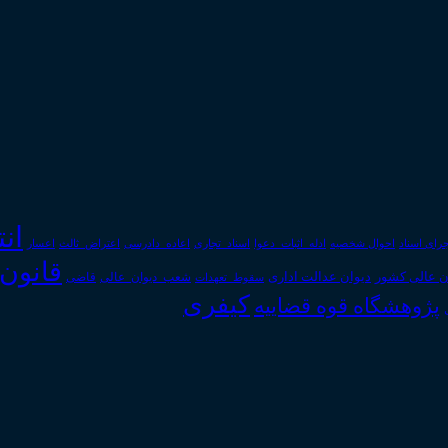
ان
رای اسناد
احوال شخصیه
اسناد_تجاری
اعتراض_ثالث
اعسار
ادله_اثبات_دعوا
اعاده_دادرسی
قانون
دیوان عدالت اداری
ن عالی کشور
سقوط_تعهدات
شعب_دیوان_عالی
قاضی
کیفری
پژوهشگاه قوه قضاییه