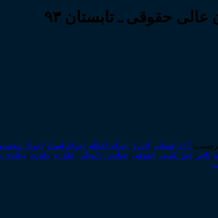
الی حقوقی ـ تابستان ۹۳
رچسب:
آرای قضایی
,
اجاره
,
اجرای احکام
,
اجرای اسناد
,
احوال شخصیه
ه
,
تاجر
,
حق_کسب
,
حقوقی
,
حوادث_رانندگی
,
خلع_ید
,
داوری
,
دعاوی_
ت