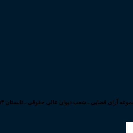
موعه آرای قضایی ـ شعب دیوان عالی حقوقی ـ تابستان ۹۳”