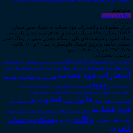
چاپ تمام
اطلاعات بیشتر
درباره ما
مرکز مطبوعات و انتشارات قوه قضاییه به استناد مجوز شماره
۵۸۸۴ از سال ۱۳۸۰ در راستای تحقق اهداف سند چشم‌انداز بیست
ساله کشور و سیاست‌های کلی دستگاه قضایی مبنی بر ارتقاء دانش
حقوقی جامعه و ترویج فرهنگ قانونمداری (بند ۱۶ و ۱۰) ابلاغیه
۱۳۸۱/۷/۲۸ شروع به فعالیت نمود...
برچسب محصولات
آرای قضایی
آرای حقوقی
آرای جزایی
اجرای احکام
آرای وحدت رویه
اجاره
اجرای اسناد
احوال شخصیه
اسناد_تجاری
اعتراض_ثالث
اعسار
ادله_اثبات_دعوا
اعاده_دادرسی
انتشارات قوه قضاییه
انتقال_مال_غیر
انحلال_نکاح
بانک
بیمه
حقوقی
داوری
تاجر
حق_کسب
حوادث_رانندگی
خلع_ید
دعاوی_تصرف
دیوان عدالت اداری
دیوان عالی کشور
سقوط_تعهدات
دعاوی_طاری
قانون
قضاوت
قوانین_و_مقررات
شعب_دیوان_عالی
قاضی
قضات
قوه قضاییه
مالکیت_معنوی
مسئولیت_مدنی
نظام قضایی
مشروح مذاکرات
وکالت
پژوهشگاه قوه قضاییه
نظریه_های_مشورتی
وکیل
کیفری