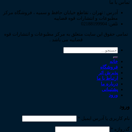
تماس با ما
آدرس : تهران ، تقاطع خیابان حافظ و سمیه ، فروشگاه مرکز
مطبوعات و انتشارات قوه قضاییه
تلفن: 02188199904
تمامی حقوق این سایت متعلق به مرکز مطبوعات و انتشارات قوه
قضاییه می باشد .
جستجو
برای:
خانه
فروشگاه
پذیرش اثر
ارتباط با ما
درباره ما
پشتیبانی
ورود
ورود
نام کاربری یا آدرس ایمیل
*
گذرواژه
*