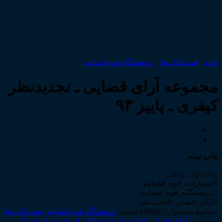
خانه
/
همه‌ـ‌کتاب‌ها
/
پژوهشگاه قوه قضاییه
مجموعه آرای قضایی ـ تجدیدنظر
کیفری ـ پاییز ۹۳
چاپ تمام
چاپ اول- رحلی
#انتشارات_قوه_قضاییه
#پژوهشگاه_قوه_قضاییه
#آرای_قضایی #تجدیدنظر
شناسه محصول:
100483
دسته:
پژوهشگاه قوه قضاییه
,
همه‌ـ‌کتاب‌ها
برچسب:
آرای قضایی
,
اجاره
,
اجرای احکام
,
اجرای اسناد
,
احوال