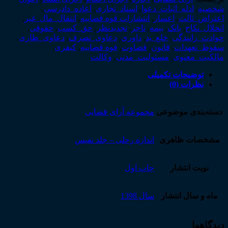
شخصیه
,
ادله_اثبات_دعوا
,
اسناد_تجاری
,
اعاده_دادرسی
,
اعتراض_ثالث
,
اعسار
,
انتشارات قوه قضاییه
,
انتقال_مال_غیر
,
انحلال_نکاح
,
بانک
,
بیمه
,
تاجر
,
تجدیدنظر
,
حق_کسب
,
حقوقی
,
حوادث_رانندگی
,
خلع_ید
,
داوری
,
دعاوی_تصرف
,
دعاوی_طاری
,
سقوط_تعهدات
,
قانون
,
قضاوت
,
قوه قضاییه
,
کیفری
,
مالکیت_معنوی
,
مسئولیت_مدنی
,
وکالت
توضیحات تکمیلی
نظرات (0)
دسته‌بندی موضوعی
مجموعه آرای قضایی
مشخصات ظاهری
اندازه رحلی – جلد نفیس
نوبت انتشار
چاپ اول
ماه و سال انتشار
سال 1398
دیدگاهها