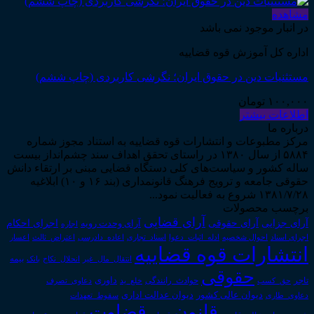
مشاهده
در انبار موجود نمی باشد
اداره کل آموزش قوه قضاییه
مستثنیات دین در حقوق ایران؛ نگرشی کاربردی (چاپ ششم)
۱۰۰,۰۰۰
تومان
اطلاعات بیشتر
درباره ما
مرکز مطبوعات و انتشارات قوه قضاییه به استناد مجوز شماره
۵۸۸۴ از سال ۱۳۸۰ در راستای تحقق اهداف سند چشم‌انداز بیست
ساله کشور و سیاست‌های کلی دستگاه قضایی مبنی بر ارتقاء دانش
حقوقی جامعه و ترویج فرهنگ قانونمداری (بند ۱۶ و ۱۰) ابلاغیه
۱۳۸۱/۷/۲۸ شروع به فعالیت نمود...
برچسب محصولات
آرای قضایی
آرای حقوقی
آرای جزایی
اجرای احکام
آرای وحدت رویه
اجاره
اجرای اسناد
احوال شخصیه
اسناد_تجاری
اعتراض_ثالث
اعسار
ادله_اثبات_دعوا
اعاده_دادرسی
انتشارات قوه قضاییه
انتقال_مال_غیر
انحلال_نکاح
بانک
بیمه
حقوقی
داوری
تاجر
حق_کسب
حوادث_رانندگی
خلع_ید
دعاوی_تصرف
دیوان عدالت اداری
دیوان عالی کشور
سقوط_تعهدات
دعاوی_طاری
قانون
قضاوت