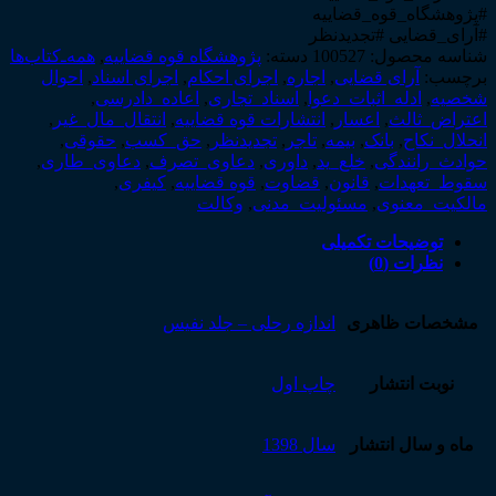
#پژوهشگاه_قوه_قضاییه
#آرای_قضایی #تجدیدنظر
شناسه محصول:
100527
دسته:
پژوهشگاه قوه قضاییه
,
همه‌ـ‌کتاب‌ها
برچسب:
آرای قضایی
,
اجاره
,
اجرای احکام
,
اجرای اسناد
,
احوال
شخصیه
,
ادله_اثبات_دعوا
,
اسناد_تجاری
,
اعاده_دادرسی
,
اعتراض_ثالث
,
اعسار
,
انتشارات قوه قضاییه
,
انتقال_مال_غیر
,
انحلال_نکاح
,
بانک
,
بیمه
,
تاجر
,
تجدیدنظر
,
حق_کسب
,
حقوقی
,
حوادث_رانندگی
,
خلع_ید
,
داوری
,
دعاوی_تصرف
,
دعاوی_طاری
,
سقوط_تعهدات
,
قانون
,
قضاوت
,
قوه قضاییه
,
کیفری
,
مالکیت_معنوی
,
مسئولیت_مدنی
,
وکالت
توضیحات تکمیلی
نظرات (0)
مشخصات ظاهری
اندازه رحلی – جلد نفیس
نوبت انتشار
چاپ اول
ماه و سال انتشار
سال 1398