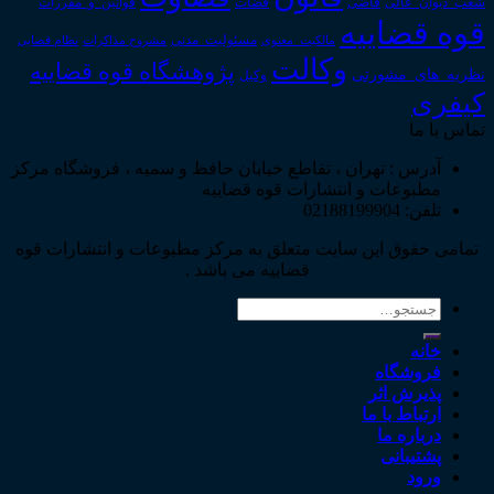
قوانین_و_مقررات
شعب_دیوان_عالی
قاضی
قضات
قوه قضاییه
مالکیت_معنوی
مسئولیت_مدنی
نظام قضایی
مشروح مذاکرات
وکالت
پژوهشگاه قوه قضاییه
نظریه_های_مشورتی
وکیل
کیفری
تماس با ما
آدرس : تهران ، تقاطع خیابان حافظ و سمیه ، فروشگاه مرکز
مطبوعات و انتشارات قوه قضاییه
تلفن: 02188199904
تمامی حقوق این سایت متعلق به مرکز مطبوعات و انتشارات قوه
قضاییه می باشد .
جستجو
برای:
خانه
فروشگاه
پذیرش اثر
ارتباط با ما
درباره ما
پشتیبانی
ورود