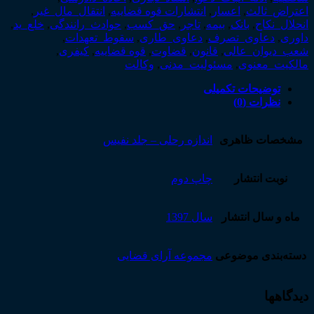
اعتراض_ثالث
,
اعسار
,
انتشارات قوه قضاییه
,
انتقال_مال_غیر
,
انحلال_نکاح
,
بانک
,
بیمه
,
تاجر
,
حق_کسب
,
حوادث_رانندگی
,
خلع_ید
,
داوری
,
دعاوی_تصرف
,
دعاوی_طاری
,
سقوط_تعهدات
,
شعب_دیوان_عالی
,
قانون
,
قضاوت
,
قوه قضاییه
,
کیفری
,
مالکیت_معنوی
,
مسئولیت_مدنی
,
وکالت
توضیحات تکمیلی
نظرات (0)
مشخصات ظاهری
اندازه رحلی – جلد نفیس
نوبت انتشار
چاپ دوم
ماه و سال انتشار
سال 1397
دسته‌بندی موضوعی
مجموعه آرای قضایی
دیدگاهها