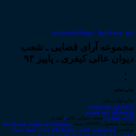
خانه
/
همه‌ـ‌کتاب‌ها
/
پژوهشگاه قوه قضاییه
مجموعه آرای قضایی ـ شعب
دیوان عالی کیفری ـ پاییز ۹۳
چاپ تمام
چاپ اول- رحلی
#انتشارات_قوه_قضاییه
#پژوهشگاه_قوه_قضاییه
#آرای_قضایی
#
شعب_دیوان_عالی
#
کیفری
شناسه محصول:
100484
دسته:
پژوهشگاه قوه قضاییه
,
همه‌ـ‌کتاب‌ها
برچسب:
آرای قضایی
,
اجاره
,
اجرای احکام
,
اجرای اسناد
,
احوال
شخصیه
,
ادله_اثبات_دعوا
,
اسناد_تجاری
,
اعاده_دادرسی
,