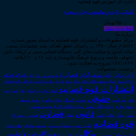
اداره کل آموزش قوه قضاییه
آشنایی با جرم پولشویی (چاپ پنجم)
۳۵۰,۰۰۰
تومان
اطلاعات بیشتر
درباره ما
مرکز مطبوعات و انتشارات قوه قضاییه به استناد مجوز شماره
۵۸۸۴ از سال ۱۳۸۰ در راستای تحقق اهداف سند چشم‌انداز بیست
ساله کشور و سیاست‌های کلی دستگاه قضایی مبنی بر ارتقاء دانش
حقوقی جامعه و ترویج فرهنگ قانونمداری (بند ۱۶ و ۱۰) ابلاغیه
۱۳۸۱/۷/۲۸ شروع به فعالیت نمود...
برچسب محصولات
آرای قضایی
آرای حقوقی
آرای جزایی
اجرای احکام
آرای وحدت رویه
اجاره
اجرای اسناد
احوال شخصیه
اسناد_تجاری
اعتراض_ثالث
اعسار
ادله_اثبات_دعوا
اعاده_دادرسی
انتشارات قوه قضاییه
انتقال_مال_غیر
انحلال_نکاح
بانک
بیمه
حقوقی
داوری
تاجر
حق_کسب
حوادث_رانندگی
خلع_ید
دعاوی_تصرف
دیوان عدالت اداری
دیوان عالی کشور
سقوط_تعهدات
دعاوی_طاری
قانون
قضاوت
قوانین_و_مقررات
شعب_دیوان_عالی
قاضی
قضات
قوه قضاییه
مالکیت_معنوی
مسئولیت_مدنی
نظام قضایی
مشروح مذاکرات
وکالت
پژوهشگاه قوه قضاییه
نظریه_های_مشورتی
وکیل