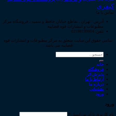
کیفری
تماس با ما
آدرس : تهران ، تقاطع خیابان حافظ و سمیه ، فروشگاه مرکز
مطبوعات و انتشارات قوه قضاییه
تلفن: 02188199904
تمامی حقوق این سایت متعلق به مرکز مطبوعات و انتشارات قوه
قضاییه می باشد .
جستجو
برای:
خانه
فروشگاه
پذیرش اثر
ارتباط با ما
درباره ما
پشتیبانی
ورود
ورود
نام کاربری یا آدرس ایمیل
*