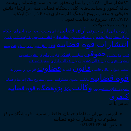
۵۸۸۴ از سال ۱۳۸۰ در راستای تحقق اهداف سند چشم‌انداز بیست
ساله کشور و سیاست‌های کلی دستگاه قضایی مبنی بر ارتقاء دانش
حقوقی جامعه و ترویج فرهنگ قانونمداری (بند ۱۶ و ۱۰) ابلاغیه
۱۳۸۱/۷/۲۸ شروع به فعالیت نمود...
برچسب محصولات
آرای قضایی
آرای حقوقی
آرای جزایی
اجرای احکام
آرای وحدت رویه
اجاره
اجرای اسناد
احوال شخصیه
اسناد_تجاری
اعتراض_ثالث
اعسار
ادله_اثبات_دعوا
اعاده_دادرسی
انتشارات قوه قضاییه
انتقال_مال_غیر
انحلال_نکاح
بانک
بیمه
حقوقی
داوری
تاجر
حق_کسب
حوادث_رانندگی
خلع_ید
دعاوی_تصرف
دیوان عدالت اداری
دیوان عالی کشور
سقوط_تعهدات
دعاوی_طاری
قانون
قضاوت
قوانین_و_مقررات
شعب_دیوان_عالی
قاضی
قضات
قوه قضاییه
مالکیت_معنوی
مسئولیت_مدنی
نظام قضایی
مشروح مذاکرات
وکالت
پژوهشگاه قوه قضاییه
نظریه_های_مشورتی
وکیل
کیفری
تماس با ما
آدرس : تهران ، تقاطع خیابان حافظ و سمیه ، فروشگاه مرکز
مطبوعات و انتشارات قوه قضاییه
تلفن: 02188199904