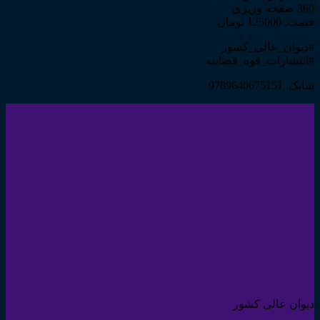
360 صفحه وزیری
قیمت: 125000 تومان
#دیوان_عالی_کشور
#انتشارات_قوه_قضاییه
شابک: 9789640675151
دیوان عالی کشور