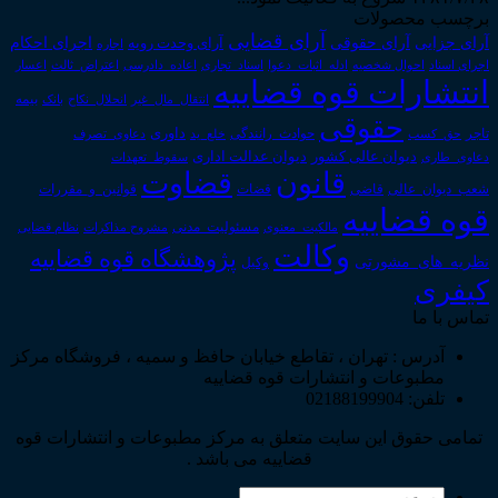
برچسب محصولات
آرای قضایی
آرای حقوقی
آرای جزایی
اجرای احکام
آرای وحدت رویه
اجاره
اجرای اسناد
احوال شخصیه
اسناد_تجاری
اعتراض_ثالث
اعسار
ادله_اثبات_دعوا
اعاده_دادرسی
انتشارات قوه قضاییه
انتقال_مال_غیر
انحلال_نکاح
بانک
بیمه
حقوقی
داوری
تاجر
حق_کسب
حوادث_رانندگی
خلع_ید
دعاوی_تصرف
دیوان عدالت اداری
دیوان عالی کشور
سقوط_تعهدات
دعاوی_طاری
قانون
قضاوت
قوانین_و_مقررات
شعب_دیوان_عالی
قاضی
قضات
قوه قضاییه
مالکیت_معنوی
مسئولیت_مدنی
نظام قضایی
مشروح مذاکرات
وکالت
پژوهشگاه قوه قضاییه
نظریه_های_مشورتی
وکیل
کیفری
تماس با ما
آدرس : تهران ، تقاطع خیابان حافظ و سمیه ، فروشگاه مرکز
مطبوعات و انتشارات قوه قضاییه
تلفن: 02188199904
تمامی حقوق این سایت متعلق به مرکز مطبوعات و انتشارات قوه
قضاییه می باشد .
جستجو