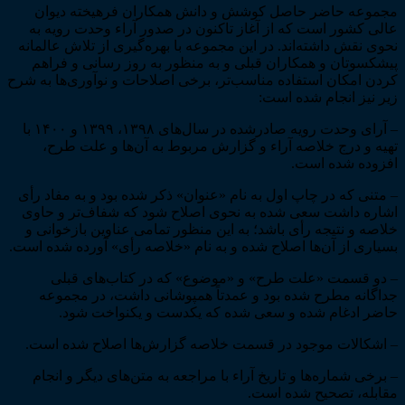
سال
مجموعه حاضر حاصل کوشش و دانش همکاران فرهیخته دیوان
1381)
عالی کشور است که از آغاز تاکنون در صدور آراء وحدت رویه به
عدد
نحوی نقش داشته­‌اند. در این مجموعه با بهره‌­گیری از تلاش عالمانه
پیشکسوتان و همکاران قبلی و به منظور به روز رسانی و فراهم
کردن امکان استفاده مناسب‌­تر، برخی اصلاحات و نوآوری‌­ها به شرح
زیر نیز انجام شده است:
– آرای وحدت رویه صادرشده در سال­‌های ۱۳۹۸، ۱۳۹۹ و ۱۴۰۰ با
تهیه و درج خلاصه آراء و گزارش مربوط به آن‌­ها و علت طرح،
افزوده شده است.
– متنی که در چاپ اول به نام «عنوان» ذکر شده بود و به مفاد رأی
اشاره داشت سعی شده به نحوی اصلاح شود که شفاف‌­تر و حاوی
خلاصه و نتیجه رأی باشد؛ به این منظور تمامی عناوین بازخوانی و
بسیاری از آن­‌ها اصلاح شده و به نام «خلاصه رأی» آورده شده است.
– دو قسمت «علت طرح» و «موضوع» که در کتاب­‌های قبلی
جداگانه مطرح شده بود و عمدتاً هم­پوشانی داشت، در مجموعه
حاضر ادغام شده و سعی شده که یکدست و یکنواخت شود.
– اشکالات موجود در قسمت خلاصه گزارش‌­ها اصلاح شده است.
– برخی شماره­‌ها و تاریخ آراء با مراجعه به متن‌­های دیگر و انجام
مقابله، تصحیح شده است.