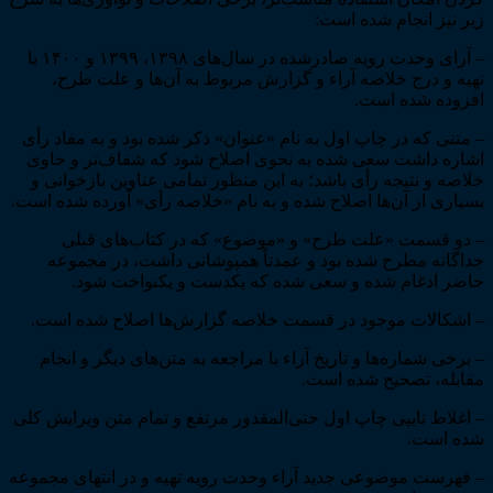
زیر نیز انجام شده است:
– آرای وحدت رویه صادرشده در سال­‌های ۱۳۹۸، ۱۳۹۹ و ۱۴۰۰ با
تهیه و درج خلاصه آراء و گزارش مربوط به آن‌­ها و علت طرح،
افزوده شده است.
– متنی که در چاپ اول به نام «عنوان» ذکر شده بود و به مفاد رأی
اشاره داشت سعی شده به نحوی اصلاح شود که شفاف‌­تر و حاوی
خلاصه و نتیجه رأی باشد؛ به این منظور تمامی عناوین بازخوانی و
بسیاری از آن­‌ها اصلاح شده و به نام «خلاصه رأی» آورده شده است.
– دو قسمت «علت طرح» و «موضوع» که در کتاب­‌های قبلی
جداگانه مطرح شده بود و عمدتاً هم­پوشانی داشت، در مجموعه
حاضر ادغام شده و سعی شده که یکدست و یکنواخت شود.
– اشکالات موجود در قسمت خلاصه گزارش‌­ها اصلاح شده است.
– برخی شماره­‌ها و تاریخ آراء با مراجعه به متن‌­های دیگر و انجام
مقابله، تصحیح شده است.
– اغلاط تایپی چاپ اول حتی‌­المقدور مرتفع و تمام متن ویرایش کلی
شده است.
– فهرست موضوعی جدید آراء وحدت رویه تهیه و در انتهای مجموعه