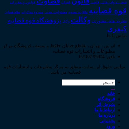
قانون
قضاوت
قوانین_و_مقررات
شعب_دیوان_عالی
قاضی
قضات
قوه قضاییه
مالکیت_معنوی
مسئولیت_مدنی
نظام قضایی
مشروح مذاکرات
وکالت
پژوهشگاه قوه قضاییه
نظریه_های_مشورتی
وکیل
کیفری
تماس با ما
آدرس : تهران ، تقاطع خیابان حافظ و سمیه ، فروشگاه مرکز
مطبوعات و انتشارات قوه قضاییه
تلفن: 02188199904
تمامی حقوق این سایت متعلق به مرکز مطبوعات و انتشارات قوه
قضاییه می باشد .
جستجو
برای:
خانه
فروشگاه
پذیرش اثر
ارتباط با ما
درباره ما
پشتیبانی
ورود