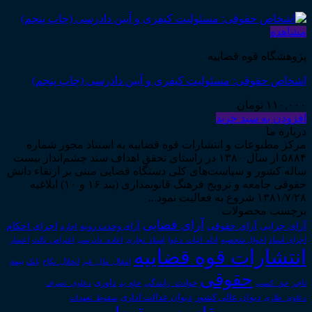
مشاهده
پژوهشگاه قوه قضاییه
اشخاص حقوقی: مسئولیت کیفری و آیین دادرسی (چاپ پنجم)
۱۱۰,۰۰۰
تومان
افزودن به سبد خرید
درباره ما
مرکز مطبوعات و انتشارات قوه قضاییه به استناد مجوز شماره
۵۸۸۴ از سال ۱۳۸۰ در راستای تحقق اهداف سند چشم‌انداز بیست
ساله کشور و سیاست‌های کلی دستگاه قضایی مبنی بر ارتقاء دانش
حقوقی جامعه و ترویج فرهنگ قانونمداری (بند ۱۶ و ۱۰) ابلاغیه
۱۳۸۱/۷/۲۸ شروع به فعالیت نمود...
برچسب محصولات
آرای قضایی
آرای حقوقی
آرای جزایی
اجرای احکام
آرای وحدت رویه
اجاره
اجرای اسناد
احوال شخصیه
اسناد_تجاری
اعتراض_ثالث
اعسار
ادله_اثبات_دعوا
اعاده_دادرسی
انتشارات قوه قضاییه
انتقال_مال_غیر
انحلال_نکاح
بانک
بیمه
حقوقی
داوری
تاجر
حق_کسب
حوادث_رانندگی
خلع_ید
دعاوی_تصرف
دیوان عدالت اداری
دیوان عالی کشور
سقوط_تعهدات
دعاوی_طاری